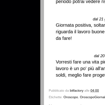
periodo potrai vedere ri
dal 21 
Giornata positiva, solta
riguarda il lavoro buone 
da fare!
dal 20
Vorresti fare una vita pi
lavoro è un po' più all'
soldi, meglio fare proget
Pubblicato da
bitfactory
alle
04:00
Etichette:
Oroscopo
,
OroscopoGiornal