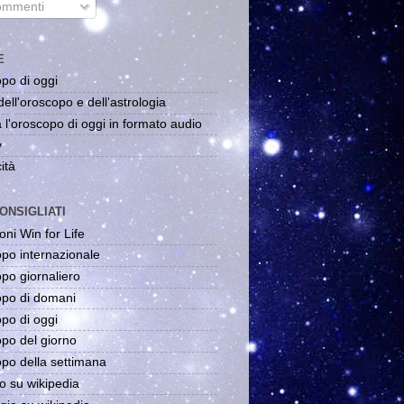
mmenti
E
po di oggi
dell'oroscopo e dell'astrologia
 l'oroscopo di oggi in formato audio
y
ità
ONSIGLIATI
oni Win for Life
po internazionale
po giornaliero
po di domani
po di oggi
po del giorno
po della settimana
o su wikipedia