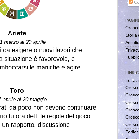
Co
PAGIN
Orosco
Ariete
Storia 
1 marzo al 20 aprile
Ascolta
i da esigere o nuovi lavori che
Privac
Pubblic
a situazione è favorevole, e
 rimboccarsi le maniche e agire
LINK C
Estrazi
Orosco
Toro
Orosco
1 aprile al 20 maggio
Orosco
rati da poco non devono continuare
Orosco
io tu ora detti le regole del gioco.
Orosco
e un rapporto, discussione
Orosco
Zodiac