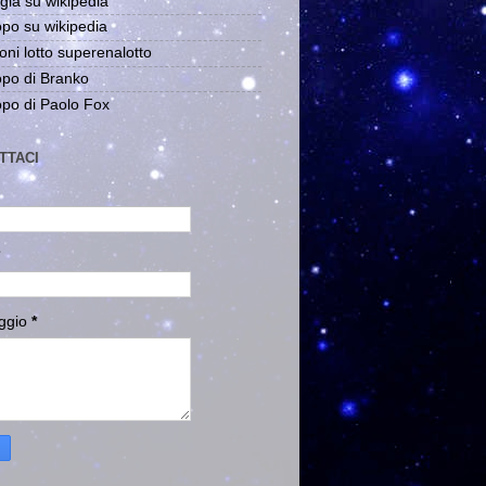
gia su wikipedia
po su wikipedia
oni lotto superenalotto
po di Branko
po di Paolo Fox
TTACI
ggio
*