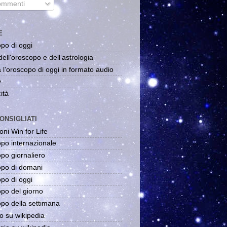
mmenti
E
po di oggi
dell'oroscopo e dell'astrologia
 l'oroscopo di oggi in formato audio
y
ità
ONSIGLIATI
oni Win for Life
po internazionale
po giornaliero
po di domani
po di oggi
po del giorno
po della settimana
o su wikipedia