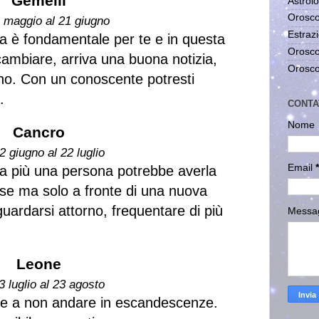
Gemelli
Astrolo
Orosco
1 maggio al 21 giugno
Estrazi
iva è fondamentale per te e in questa
Orosco
ambiare, arriva una buona notizia,
Orosco
no. Con un conoscente potresti
.
CONTA
Nome
Cancro
2 giugno al 22 luglio
Email
*
ta più una persona potrebbe averla
se ma solo a fronte di una nuova
ardarsi attorno, frequentare di più
Messa
Leone
3 luglio al 23 agosto
one a non andare in escandescenze.