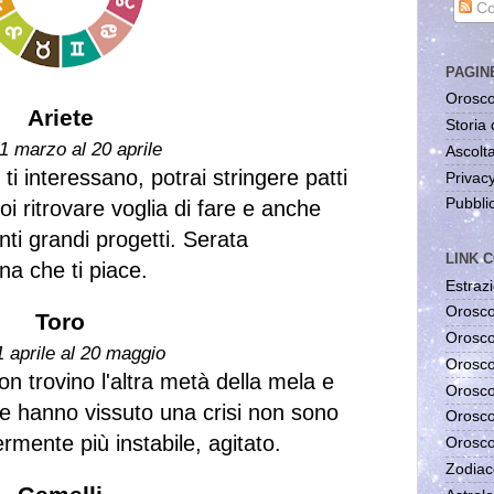
Co
PAGIN
Orosco
Ariete
Storia 
1 marzo al 20 aprile
Ascolta
ti interessano, potrai stringere patti
Privac
Pubblic
i ritrovare voglia di fare e anche
nti grandi progetti. Serata
LINK C
na che ti piace.
Estrazi
Orosco
Toro
Orosco
1 aprile al 20 maggio
Orosco
non trovino l'altra metà della mela e
Orosco
e hanno vissuto una crisi non sono
Orosco
ermente più instabile, agitato.
Orosco
Zodiac