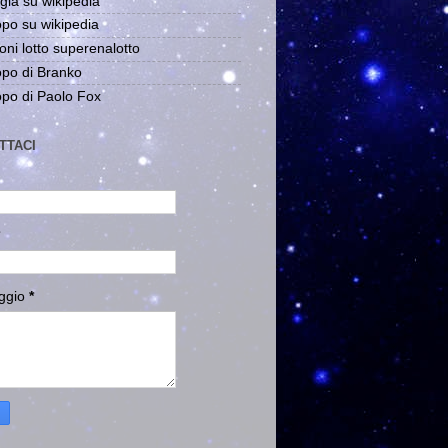
gia su wikipedia
po su wikipedia
oni lotto superenalotto
po di Branko
po di Paolo Fox
TTACI
ggio
*