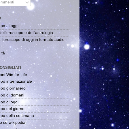
mmenti
E
po di oggi
dell'oroscopo e dell'astrologia
 l'oroscopo di oggi in formato audio
y
ità
ONSIGLIATI
oni Win for Life
po internazionale
po giornaliero
po di domani
po di oggi
po del giorno
po della settimana
o su wikipedia