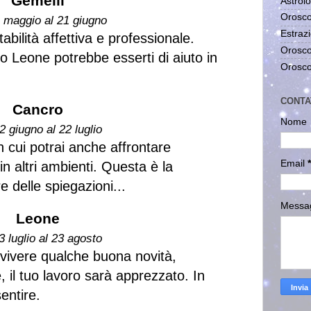
Gemelli
Astrolo
Orosco
1 maggio al 21 giugno
Estrazi
abilità affettiva e professionale.
Orosco
o Leone potrebbe esserti di aiuto in
Orosco
CONTA
Cancro
Nome
2 giugno al 22 luglio
n cui potrai anche affrontare
Email
*
in altri ambienti. Questa è la
e delle spiegazioni...
Messa
Leone
3 luglio al 23 agosto
 vivere qualche buona novità,
, il tuo lavoro sarà apprezzato. In
entire.