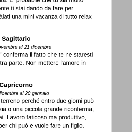
ità. E' probabile che tu sia molto
te ti stai dando da fare per
àlati una mini vacanza di tutto relax
Sagittario
ovembre al 21 dicembre
" conferma il fatto che te ne staresti
altra parte. Non mettere l'amore in
Capricorno
dicembre al 20 gennaio
l terreno perché entro due giorni può
zia o una piccola grande riconferma,
ai. Lavoro faticoso ma produttivo,
per chi può e vuole fare un figlio.