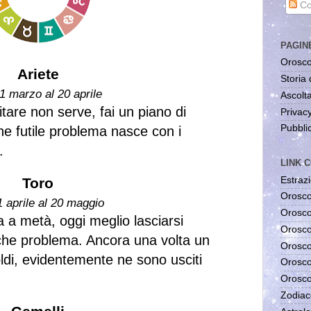
Co
PAGIN
Orosco
Ariete
Storia 
1 marzo al 20 aprile
Ascolta
tare non serve, fai un piano di
Privac
Pubblic
e futile problema nasce con i
.
LINK C
Estrazi
Toro
Orosco
1 aprile al 20 maggio
Orosco
 a metà, oggi meglio lasciarsi
Orosco
che problema. Ancora una volta un
Orosco
oldi, evidentemente ne sono usciti
Orosco
Orosco
Zodiac