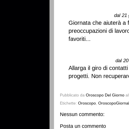
dal 21 
Giornata che aiuterà a f
preoccupazioni di lavor
favoriti...
dal 20
Allarga il giro di contatt
progetti. Non recuperar
Pubblicato da
Oroscopo Del Giorno
a
Etichette:
Oroscopo
,
OroscopoGiornal
Nessun commento:
Posta un commento