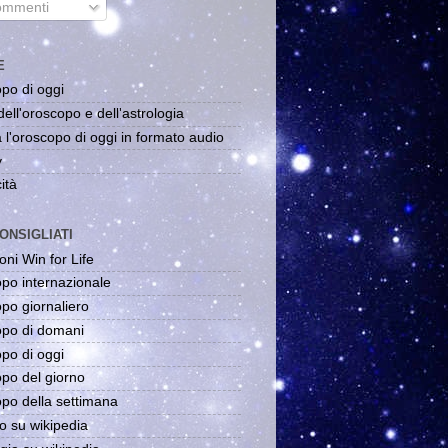
mmenti
E
po di oggi
dell'oroscopo e dell'astrologia
 l'oroscopo di oggi in formato audio
y
ità
ONSIGLIATI
oni Win for Life
po internazionale
po giornaliero
po di domani
po di oggi
po del giorno
po della settimana
o su wikipedia