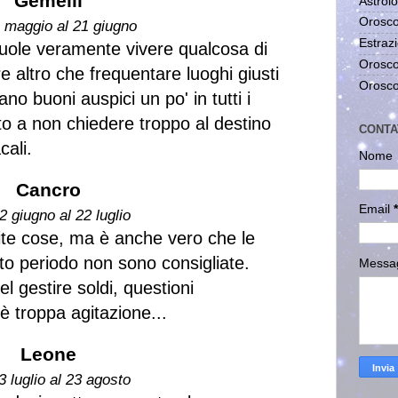
Gemelli
Astrolo
Orosco
1 maggio al 21 giugno
Estrazi
vuole veramente vivere qualcosa di
Orosco
e altro che frequentare luoghi giusti
Orosco
ano buoni auspici un po' in tutti i
to a non chiedere troppo al destino
CONTA
cali.
Nome
Cancro
Email
*
2 giugno al 22 luglio
lite cose, ma è anche vero che le
to periodo non sono consigliate.
Messa
l gestire soldi, questioni
'è troppa agitazione...
Leone
3 luglio al 23 agosto