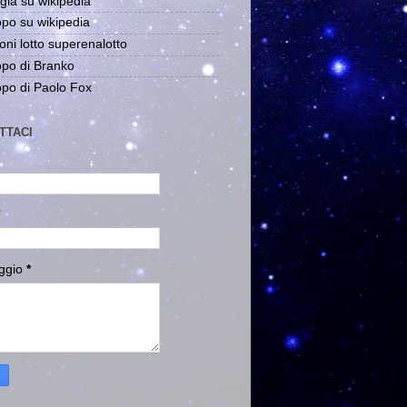
gia su wikipedia
po su wikipedia
oni lotto superenalotto
po di Branko
po di Paolo Fox
TTACI
ggio
*