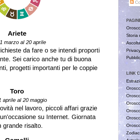
Co
PAGIN
Orosco
Ariete
Storia 
1 marzo al 20 aprile
Ascolta
ichieste da fare o se intendi proporti
Privac
Pubblic
te. Sei carico anche tu di buona
ti, progetti importanti per le coppie
LINK C
Estrazi
Orosco
Toro
Orosco
1 aprile al 20 maggio
Orosco
ità nel lavoro, piccoli affari grazie
Orosco
un'occasione su Internet. Giornata
Orosco
 grande risalto.
Orosco
Zodiac