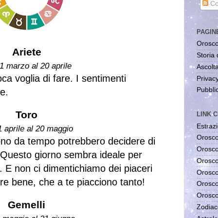
Co
PAGIN
Orosco
Ariete
Storia 
1 marzo al 20 aprile
Ascolta
a voglia di fare. I sentimenti
Privac
Pubblic
e.
Toro
LINK C
Estrazi
1 aprile al 20 maggio
Orosco
no da tempo potrebbero decidere di
Orosco
 Questo giorno sembra ideale per
Orosco
. E non ci dimentichiamo dei piaceri
Orosco
re bene, che a te piacciono tanto!
Orosco
Orosco
Gemelli
Zodiac