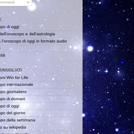
mmenti
E
po di oggi
dell'oroscopo e dell'astrologia
 l'oroscopo di oggi in formato audio
y
ità
ONSIGLIATI
oni Win for Life
po internazionale
po giornaliero
po di domani
po di oggi
po del giorno
po della settimana
o su wikipedia