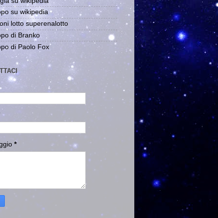
gia su wikipedia
po su wikipedia
oni lotto superenalotto
po di Branko
po di Paolo Fox
TTACI
ggio
*