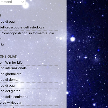
mmenti
E
po di oggi
dell'oroscopo e dell'astrologia
 l'oroscopo di oggi in formato audio
y
ità
ONSIGLIATI
oni Win for Life
po internazionale
po giornaliero
po di domani
po di oggi
po del giorno
po della settimana
o su wikipedia