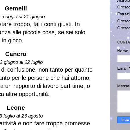
Astrolo
Gemelli
Orosco
Estrazi
1 maggio al 21 giugno
Orosco
re troppo, fai i conti giusti. In
Orosco
za alle piccole cose, se sei solo
 in gioco.
CONTA
Nome
Cancro
2 giugno al 22 luglio
Email
*
a di confusione, non tanto per quanto
anto per le persone che hai attorno.
 un rapporto di lavoro part time, o
Messa
 altre opportunità.
Leone
3 luglio al 23 agosto
 attività e non fare troppe promesse