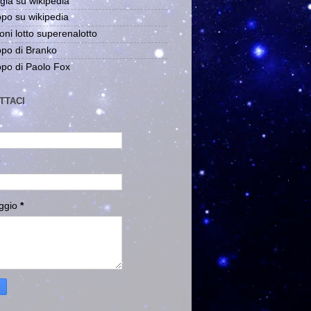
gia su wikipedia
po su wikipedia
oni lotto superenalotto
po di Branko
po di Paolo Fox
TTACI
ggio
*