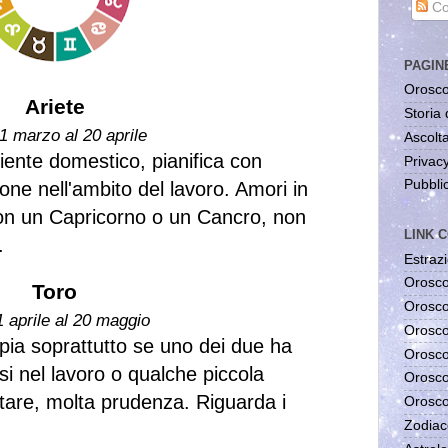
Co
PAGIN
Orosco
Ariete
Storia 
1 marzo al 20 aprile
Ascolta
iente domestico, pianifica con
Privac
Pubblic
one nell'ambito del lavoro. Amori in
on un Capricorno o un Cancro, non
LINK C
.
Estrazi
Orosco
Toro
Orosco
1 aprile al 20 maggio
Orosco
ia soprattutto se uno dei due ha
Orosco
si nel lavoro o qualche piccola
Orosco
tare, molta prudenza. Riguarda i
Orosco
Zodiac