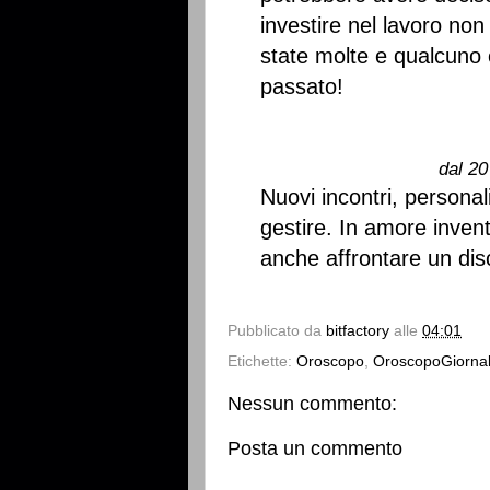
investire nel lavoro non
state molte e qualcuno è
passato!
dal 20
Nuovi incontri, personal
gestire. In amore inven
anche affrontare un dis
Pubblicato da
bitfactory
alle
04:01
Etichette:
Oroscopo
,
OroscopoGiornal
Nessun commento:
Posta un commento