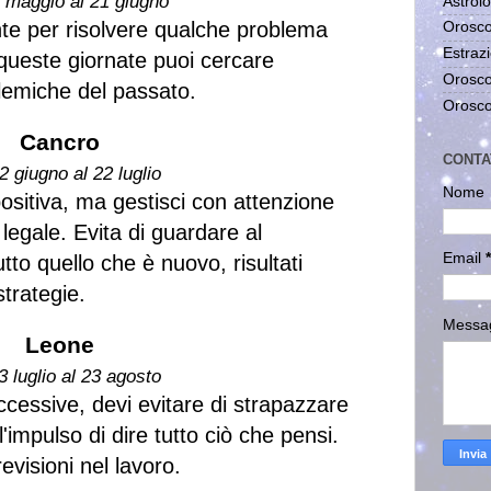
1 maggio al 21 giugno
Astrolo
te per risolvere qualche problema
Orosco
Estrazi
 queste giornate puoi cercare
Orosco
lemiche del passato.
Orosco
Cancro
CONTA
2 giugno al 22 luglio
Nome
positiva, ma gestisci con attenzione
 legale. Evita di guardare al
Email
*
tto quello che è nuovo, risultati
strategie.
Messa
Leone
3 luglio al 23 agosto
ccessive, devi evitare di strapazzare
 l'impulso di dire tutto ciò che pensi.
visioni nel lavoro.