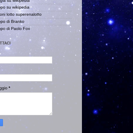
gia su wikipedia
po su wikipedia
oni lotto superenalotto
po di Branko
po di Paolo Fox
TTACI
ggio
*