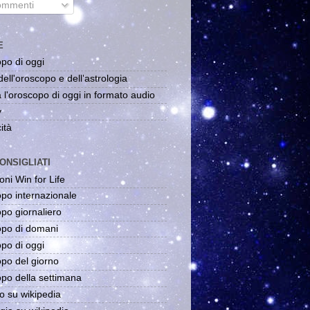
mmenti
E
po di oggi
dell'oroscopo e dell'astrologia
 l'oroscopo di oggi in formato audio
y
ità
ONSIGLIATI
oni Win for Life
po internazionale
po giornaliero
po di domani
po di oggi
po del giorno
po della settimana
o su wikipedia