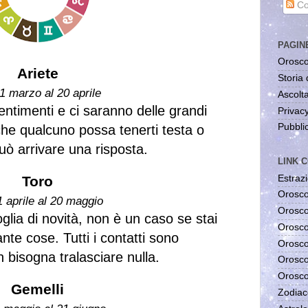
Co
PAGIN
Orosco
Ariete
Storia 
1 marzo al 20 aprile
Ascolta
entimenti e ci saranno delle grandi
Privac
Pubblic
e che qualcuno possa tenerti testa o
può arrivare una risposta.
LINK C
Estrazi
Toro
Orosco
1 aprile al 20 maggio
Orosco
glia di novità, non è un caso se stai
Orosco
te cose. Tutti i contatti sono
Orosco
n bisogna tralasciare nulla.
Orosco
Orosco
Gemelli
Zodiac