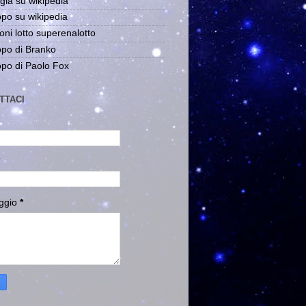
gia su wikipedia
po su wikipedia
oni lotto superenalotto
po di Branko
po di Paolo Fox
TTACI
ggio
*