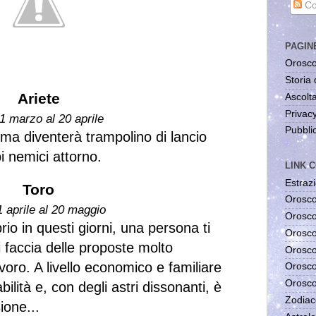
Co
PAGIN
Orosco
Storia 
Ariete
Ascolta
Privac
1 marzo al 20 aprile
Pubblic
 ma diventerà trampolino di lancio
i nemici attorno.
LINK C
Estrazi
Toro
Orosco
1 aprile al 20 maggio
Orosco
io in questi giorni, una persona ti
Orosco
 faccia delle proposte molto
Orosco
lavoro. A livello economico e familiare
Orosco
Orosco
ilità e, con degli astri dissonanti, è
Zodiac
ione...