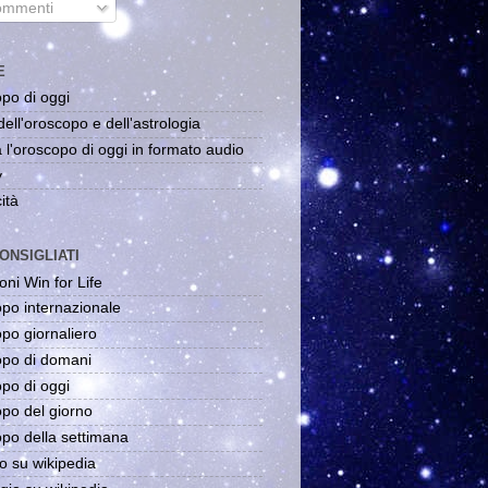
mmenti
E
po di oggi
dell'oroscopo e dell'astrologia
 l'oroscopo di oggi in formato audio
y
ità
ONSIGLIATI
oni Win for Life
po internazionale
po giornaliero
po di domani
po di oggi
po del giorno
po della settimana
o su wikipedia