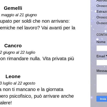
Astrolo
Orosco
Gemelli
Estrazi
1 maggio al 21 giugno
Orosco
pato per soldi che non arrivano:
Orosco
emiche nel lavoro? Vai avanti per la
CONTA
Nome
Cancro
2 giugno al 22 luglio
Email
*
on rimandare nulla. Vita privata più
Messa
Leone
3 luglio al 22 agosto
za non ti mancano e la giornata
ro psicofisico, può arrivare anche
valere!