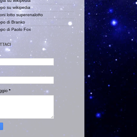
gia su wikipedia
po su wikipedia
oni lotto superenalotto
po di Branko
po di Paolo Fox
TTACI
ggio
*