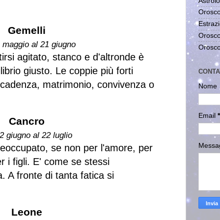
Astrolo
Orosco
Estrazi
Gemelli
Orosco
1 maggio al 21 giugno
Orosco
rsi agitato, stanco e d'altronde è
ilibrio giusto. Le coppie più forti
CONTA
 scadenza, matrimonio, convivenza o
Nome
Email
*
Cancro
2 giugno al 22 luglio
Messa
reoccupato, se non per l'amore, per
r i figli. E' come se stessi
 A fronte di tanta fatica si
Leone