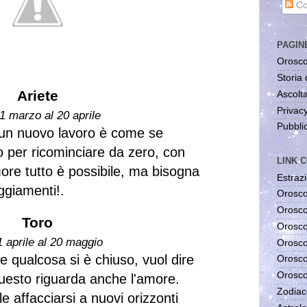
Co
PAGIN
Orosco
Storia 
Ariete
Ascolta
Privac
1 marzo al 20 aprile
Pubblic
 un nuovo lavoro è come se
o per ricominciare da zero, con
LINK C
re tutto è possibile, ma bisogna
Estrazi
eggiamenti!.
Orosco
Orosco
Toro
Orosco
1 aprile al 20 maggio
Orosco
 qualcosa si è chiuso, vuol dire
Orosco
Orosco
uesto riguarda anche l'amore.
Zodiac
e affacciarsi a nuovi orizzonti