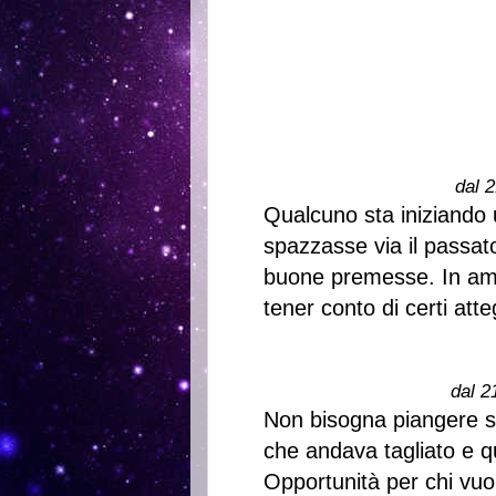
dal 2
Qualcuno sta iniziando
spazzasse via il passat
buone premesse. In amo
tener conto di certi att
dal 2
Non bisogna piangere se
che andava tagliato e q
Opportunità per chi vuol