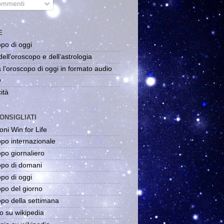
mmenti
E
po di oggi
dell'oroscopo e dell'astrologia
 l'oroscopo di oggi in formato audio
y
ità
ONSIGLIATI
oni Win for Life
po internazionale
po giornaliero
po di domani
po di oggi
po del giorno
po della settimana
o su wikipedia