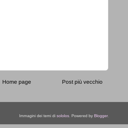
Home page
Post più vecchio
Immagini dei temi di
sololos
. Powered by
Blogger
.