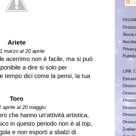
Co
PAGIN
Orosco
Storia 
Ariete
Ascolta
Privac
1 marzo al 20 aprile
Pubblic
e acerrimo non è facile, ma si può
ponibile a dire si solo per
LINK C
 tempo dici come la pensi, la tua
Estrazi
Orosco
Orosco
Toro
Orosco
1 aprile al 20 maggio
Orosco
ro che hanno un'attività artistica,
Orosco
Orosco
sico in questo periodo non è al top,
Zodiac
 gola e non esporti a sbalzi di