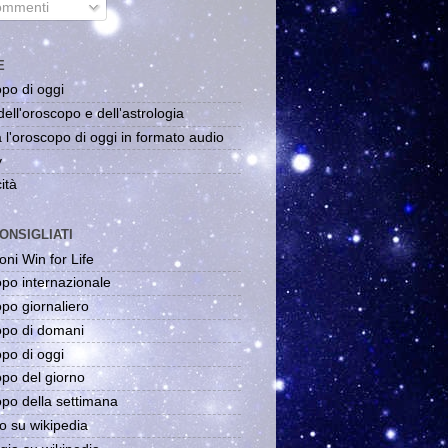
mmenti
E
po di oggi
dell'oroscopo e dell'astrologia
 l'oroscopo di oggi in formato audio
y
ità
ONSIGLIATI
oni Win for Life
po internazionale
po giornaliero
po di domani
po di oggi
po del giorno
po della settimana
o su wikipedia