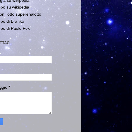
gia su wikipedia
po su wikipedia
oni lotto superenalotto
po di Branko
po di Paolo Fox
TTACI
ggio
*