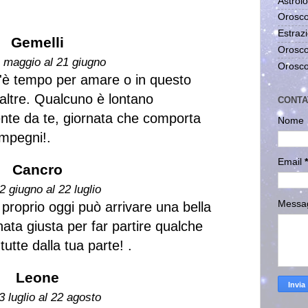
Astrolo
Orosco
Estrazi
Gemelli
Orosco
1 maggio al 21 giugno
Orosco
c'è tempo per amare o in questo
 altre. Qualcuno è lontano
CONTA
nte da te, giornata che comporta
Nome
impegni!.
Email
*
Cancro
2 giugno al 22 luglio
Messa
proprio oggi può arrivare una bella
nata giusta per far partire qualche
tutte dalla tua parte! .
Leone
3 luglio al 22 agosto