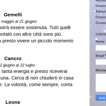
Astrolo
Orosco
Estrazi
Gemelli
Orosco
1 maggio al 21 giugno
Orosco
potrà essere sostenuta. Tutti quelli
tatti con altre città sono più
CONTA
rà presto vivere un piccolo momento
Nome
Email
*
Cancro
2 giugno al 22 luglio
Messa
i tanta energia e presto riceverai
tuna. Cerca di non chiuderti in casa
re. La volontà, come sempre, conta
Leone