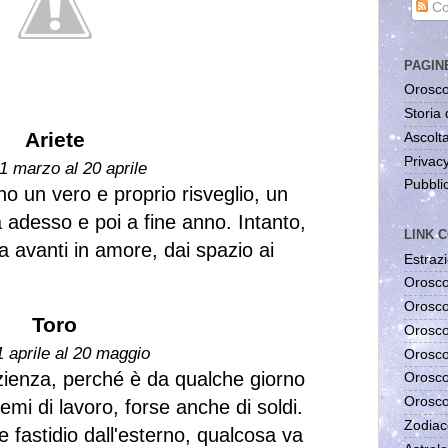
Co
PAGIN
Orosco
Storia 
Ariete
Ascolta
Privac
1 marzo al 20 aprile
Pubblic
o un vero e proprio risveglio, un
adesso e poi a fine anno. Intanto,
LINK C
a avanti in amore, dai spazio ai
Estrazi
Orosco
Orosco
Toro
Orosco
1 aprile al 20 maggio
Orosco
zienza, perché è da qualche giorno
Orosco
Orosco
emi di lavoro, forse anche di soldi.
Zodiac
 fastidio dall'esterno, qualcosa va