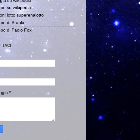
gia su wikipedia
po su wikipedia
oni lotto superenalotto
po di Branko
po di Paolo Fox
TTACI
ggio
*