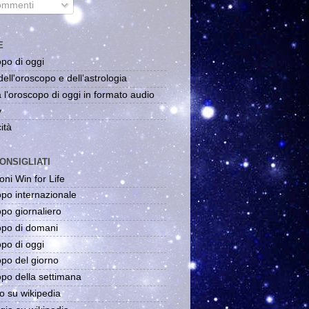
mmenti
E
po di oggi
dell'oroscopo e dell'astrologia
 l'oroscopo di oggi in formato audio
y
ità
ONSIGLIATI
oni Win for Life
po internazionale
po giornaliero
po di domani
po di oggi
po del giorno
po della settimana
o su wikipedia