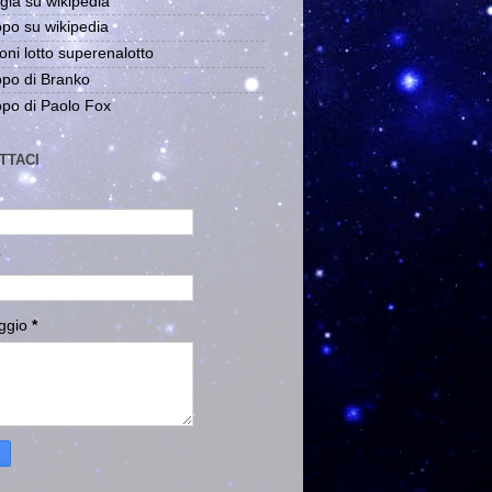
gia su wikipedia
po su wikipedia
oni lotto superenalotto
po di Branko
po di Paolo Fox
TTACI
ggio
*