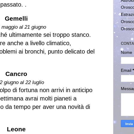
Astrolo
 passato. .
Orosco
Estrazi
Gemelli
Orosco
1 maggio al 21 giugno
Orosco
erché ultimamente sei troppo stanco.
e anche a livello climatico,
CONTA
roblemi ai bronchi, punto delicato del
Nome
Email
*
Cancro
2 giugno al 22 luglio
Messa
lpo di fortuna non arrivi in anticipo
ettimana avrai molti pianeti a
ndo da tempo per aver una novità di
Leone