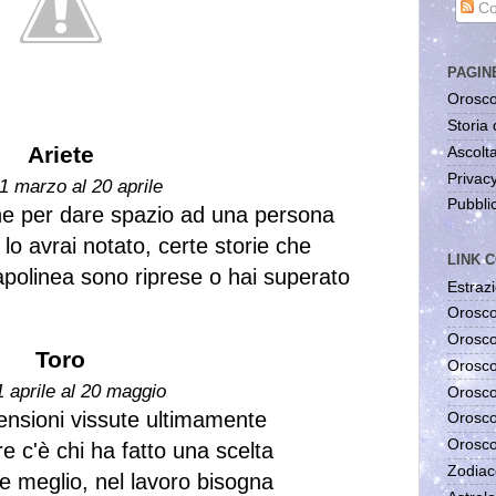
Co
PAGIN
Orosco
Storia 
Ariete
Ascolta
Privac
1 marzo al 20 aprile
Pubblic
ne per dare spazio ad una persona
 lo avrai notato, certe storie che
LINK C
polinea sono riprese o hai superato
Estrazi
Orosco
Orosco
Toro
Orosco
1 aprile al 20 maggio
Orosco
tensioni vissute ultimamente
Orosco
Orosco
 c'è chi ha fatto una scelta
Zodiac
te meglio, nel lavoro bisogna