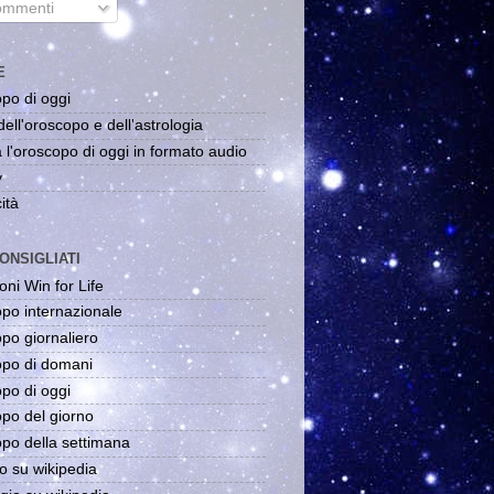
mmenti
E
po di oggi
dell'oroscopo e dell'astrologia
 l'oroscopo di oggi in formato audio
y
ità
ONSIGLIATI
oni Win for Life
po internazionale
po giornaliero
po di domani
po di oggi
po del giorno
po della settimana
o su wikipedia