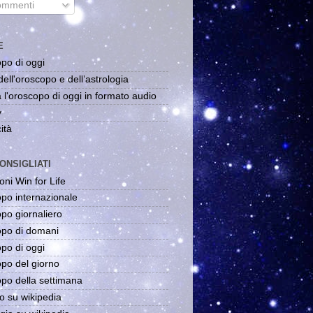
mmenti
E
po di oggi
dell'oroscopo e dell'astrologia
 l'oroscopo di oggi in formato audio
y
ità
ONSIGLIATI
oni Win for Life
po internazionale
po giornaliero
po di domani
po di oggi
po del giorno
po della settimana
o su wikipedia