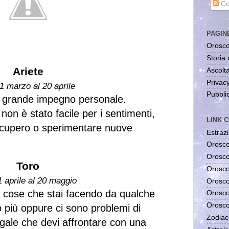
Co
PAGIN
Orosco
Storia 
Ariete
Ascolta
Privac
1 marzo al 20 aprile
Pubblic
a grande impegno personale.
on è stato facile per i sentimenti,
LINK C
ecupero o sperimentare nuove
Estrazi
Orosco
Orosco
Toro
Orosco
1 aprile al 20 maggio
Orosco
le cose che stai facendo da qualche
Orosco
Orosco
 più oppure ci sono problemi di
Zodiac
gale che devi affrontare con una