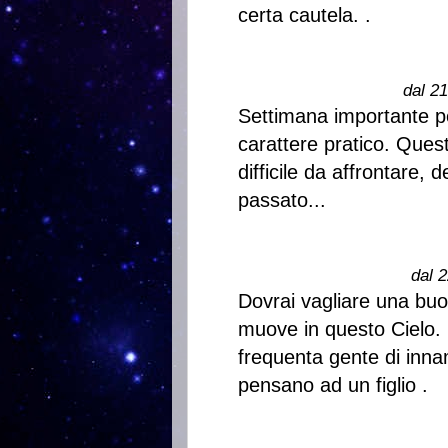
certa cautela. .
dal 2
Settimana importante per 
carattere pratico. Ques
difficile da affrontare, d
passato...
dal 2
Dovrai vagliare una buon
muove in questo Cielo. C
frequenta gente di innam
pensano ad un figlio .