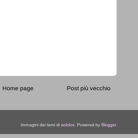
Home page
Post più vecchio
Immagini dei temi di
sololos
. Powered by
Blogger
.