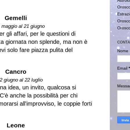
Astrolo
Orosco
Estrazi
Gemelli
Orosco
1 maggio al 21 giugno
Orosco
gli affari, per le questioni di
ta giornata non splende, ma non è
CONTA
evi solo fare piazza pulita del
Nome
Email
*
Cancro
2 giugno al 22 luglio
Messa
a idea, un invito, qualcosa si
'è anche la possibilità per chi
orarsi all'improvviso, le coppie forti
Leone