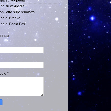
gia su wikipedia
po su wikipedia
oni lotto superenalotto
po di Branko
po di Paolo Fox
TTACI
ggio
*