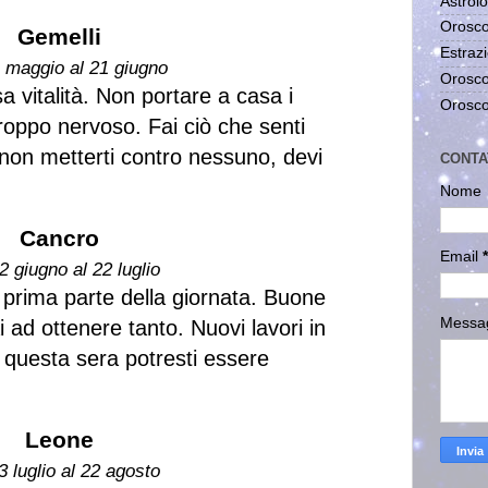
Astrolo
Orosco
Gemelli
Estrazi
1 maggio al 21 giugno
Orosco
a vitalità. Non portare a casa i
Orosco
troppo nervoso. Fai ciò che senti
 non metterti contro nessuno, devi
CONTA
Nome
Cancro
Email
*
2 giugno al 22 luglio
la prima parte della giornata. Buone
Messa
rai ad ottenere tanto. Nuovi lavori in
 questa sera potresti essere
Leone
3 luglio al 22 agosto