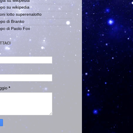
gia su wikipedia
po su wikipedia
oni lotto superenalotto
po di Branko
po di Paolo Fox
TTACI
ggio
*