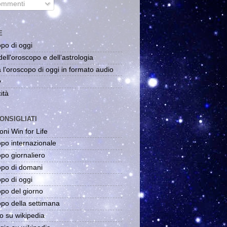
mmenti
E
po di oggi
dell'oroscopo e dell'astrologia
 l'oroscopo di oggi in formato audio
y
ità
ONSIGLIATI
oni Win for Life
po internazionale
po giornaliero
po di domani
po di oggi
po del giorno
po della settimana
o su wikipedia