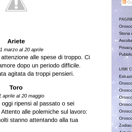
Co
PAGIN
Orosco
Storia 
Ariete
Ascolta
Privac
1 marzo al 20 aprile
Pubblic
attenzione alle spese di troppo. Ci
more dopo un periodo difficile.
LINK C
ta agitata da troppi pensieri.
Estrazi
Orosco
Toro
Orosco
1 aprile al 20 maggio
Orosco
 oggi ripensi al passato o sei
Orosco
 Attento alle polemiche sul lavoro:
Orosco
Orosco
olti stanno attentando alla tua
Zodiac