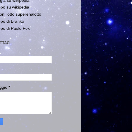
gia su wikipedia
po su wikipedia
oni lotto superenalotto
po di Branko
po di Paolo Fox
TTACI
ggio
*