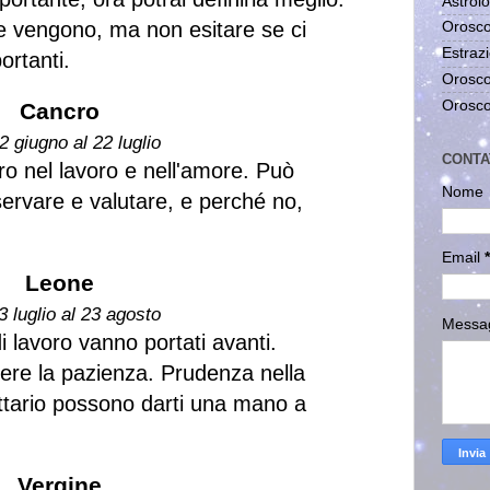
Astrolo
e vengono, ma non esitare se ci
Orosco
Estrazi
ortanti.
Orosco
Orosco
Cancro
2 giugno al 22 luglio
CONTA
o nel lavoro e nell'amore. Può
Nome
ervare e valutare, e perché no,
Email
*
Leone
3 luglio al 23 agosto
Messa
i lavoro vanno portati avanti.
rdere la pazienza. Prudenza nella
ttario possono darti una mano a
Vergine