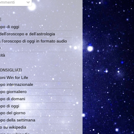
mmenti
E
po di oggi
dell'oroscopo e dell'astrologia
 l'oroscopo di oggi in formato audio
y
ità
ONSIGLIATI
oni Win for Life
po internazionale
po giornaliero
po di domani
po di oggi
po del giorno
po della settimana
o su wikipedia