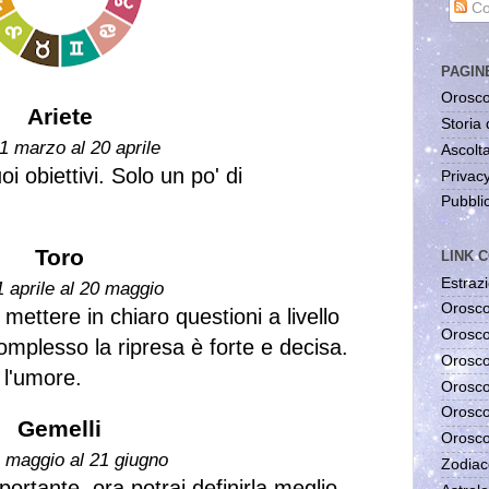
Co
PAGIN
Orosco
Ariete
Storia 
1 marzo al 20 aprile
Ascolta
oi obiettivi. Solo un po' di
Privac
Pubblic
Toro
LINK C
Estrazi
1 aprile al 20 maggio
Orosco
 mettere in chiaro questioni a livello
Orosco
omplesso la ripresa è forte e decisa.
Orosco
 l'umore.
Orosco
Orosco
Gemelli
Orosco
1 maggio al 21 giugno
Zodiac
portante, ora potrai definirla meglio.