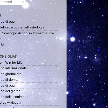
mmenti
E
po di oggi
dell'oroscopo e dell'astrologia
 l'oroscopo di oggi in formato audio
y
ità
ONSIGLIATI
oni Win for Life
po internazionale
po giornaliero
po di domani
po di oggi
po del giorno
po della settimana
o su wikipedia