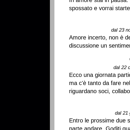
In amore stai in pausa: e
spossato e vorrai start
dal 23 n
Amore incerto, non è de
discussione un sentiment
dal 22 
Ecco una giornata partic
ma c'è tanto da fare ne
riguardano soci, collabo
dal 21 
Entro le prossime due 
parte andare. Goditi q