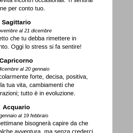
vita incontri occasionali. Ti sentirai
ene per conto tuo.
Sagittario
ovembre al 21 dicembre
tto che tu debba rimettere in
o. Oggi lo stress si fa sentire!
Capricorno
dicembre al 20 gennaio
olarmente forte, decisa, positiva,
lla tua vita, cambiamenti che
razioni; tutto è in evoluzione.
Acquario
gennaio al 19 febbraio
settimane bisognerà capire da che
ualche avventura, ma senza crederci