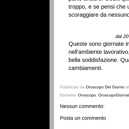
troppo, e se pensi che u
scoraggiare da nessuno
dal 20
Queste sono giornate imp
nell'ambiente lavorativo
bella soddisfazione. Qu
cambiamenti.
Pubblicato da
Oroscopo Del Giorno
a
Etichette:
Oroscopo
,
OroscopoGiornal
Nessun commento:
Posta un commento