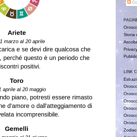
Co
PAGIN
Orosco
Ariete
Storia 
1 marzo al 20 aprile
Ascolta
arica e se devi dire qualcosa che
Privac
Pubblic
o, perché questo è un periodo che
scontri positivi.
LINK C
Estrazi
Toro
Orosco
1 aprile al 20 maggio
Orosco
ndo piano, potresti essere rimasto
Orosco
ne d'amore o dall'atteggiamento di
Orosco
velata incomprensibile.
Orosco
Orosco
Gemelli
Zodiac