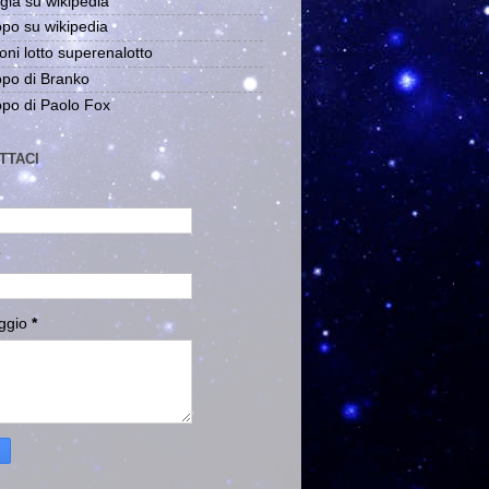
gia su wikipedia
po su wikipedia
oni lotto superenalotto
po di Branko
po di Paolo Fox
TTACI
ggio
*