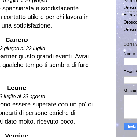
1 maggio al 21 giugno
Astrolo
 spensierata e soddisfacente.
Orosco
Estrazi
contatto utile e per chi lavora in
Orosco
: una soddisfazione.
Orosco
Cancro
CONTA
2 giugno al 22 luglio
Nome
partner giusto grandi eventi. Avrai
da qualche tempo ti sembra di fare
Email
*
Leone
Messa
3 luglio al 23 agosto
sono essere superate con un po' di
ondarti di persone cariche di
i dato molto, ricevuto poco.
Vergine