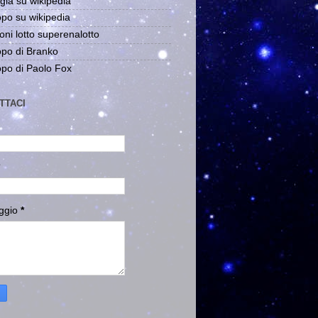
gia su wikipedia
po su wikipedia
oni lotto superenalotto
po di Branko
po di Paolo Fox
TTACI
ggio
*