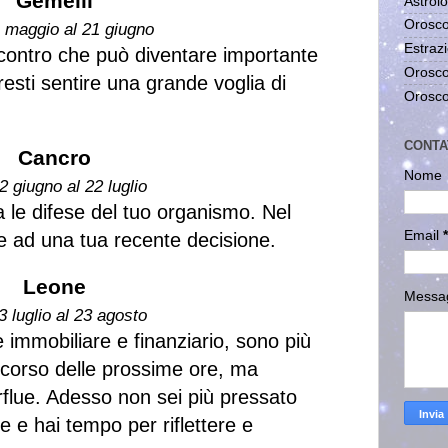
Gemelli
Astrolo
Orosco
1 maggio al 21 giugno
Estrazi
contro che può diventare importante
Orosco
resti sentire una grande voglia di
Orosco
CONTA
Cancro
Nome
2 giugno al 22 luglio
a le difese del tuo organismo. Nel
Email
*
e ad una tua recente decisione.
Leone
Messa
3 luglio al 23 agosto
e immobiliare e finanziario, sono più
l corso delle prossime ore, ma
rflue. Adesso non sei più pressato
e e hai tempo per riflettere e