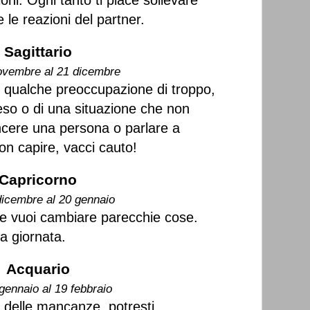
ni. Ogni tanto ti piace sollevare
le reazioni del partner.
Sagittario
ovembre al 21 dicembre
c'è qualche preoccupazione di troppo,
 peso o di una situazione che non
ncere una persona o parlare a
n capire, vacci cauto!
Capricorno
dicembre al 20 gennaio
 e vuoi cambiare parecchie cose.
ta giornata.
Acquario
gennaio al 19 febbraio
e delle mancanze, potresti