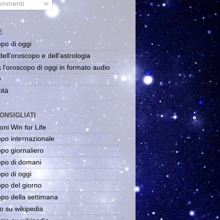
mmenti
E
po di oggi
dell'oroscopo e dell'astrologia
 l'oroscopo di oggi in formato audio
y
ità
ONSIGLIATI
oni Win for Life
po internazionale
po giornaliero
po di domani
po di oggi
po del giorno
po della settimana
o su wikipedia