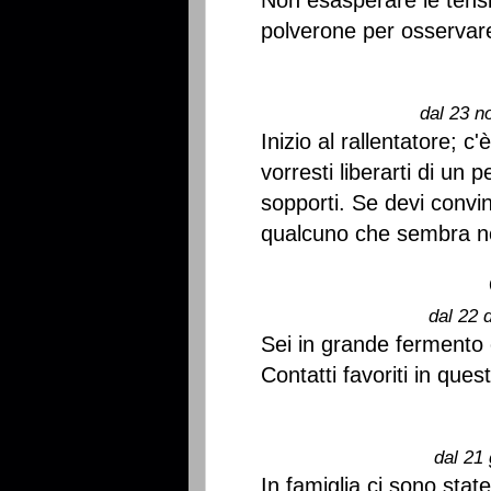
Non esasperare le tensio
polverone per osservare 
dal 23 n
Inizio al rallentatore; 
vorresti liberarti di un
sopporti. Se devi convi
qualcuno che sembra no
dal 22 
Sei in grande fermento
Contatti favoriti in ques
dal 21 
In famiglia ci sono stat