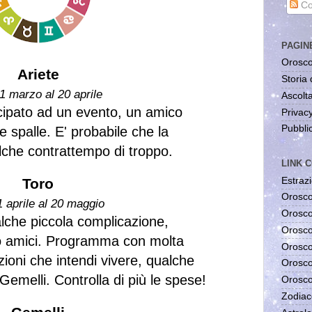
Co
PAGIN
Orosco
Ariete
Storia 
1 marzo al 20 aprile
Ascolta
ipato ad un evento, un amico
Privac
Pubblic
e spalle. E' probabile che la
lche contrattempo di troppo.
LINK C
Estrazi
Toro
Orosco
1 aprile al 20 maggio
Orosco
alche piccola complicazione,
Orosco
 o amici. Programma con molta
Orosco
azioni che intendi vivere, qualche
Orosco
Gemelli. Controlla di più le spese!
Orosco
Zodiac