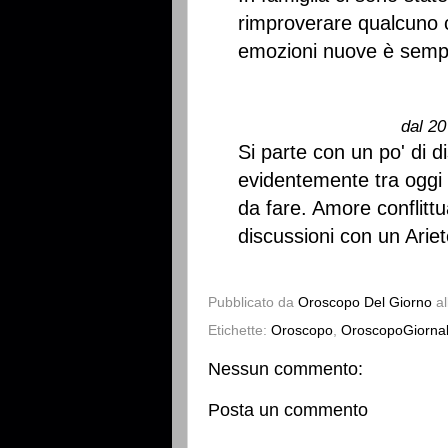
rimproverare qualcuno ch
emozioni nuove è sempr
dal 20
Si parte con un po' di d
evidentemente tra oggi 
da fare. Amore conflitt
discussioni con un Ariet
Pubblicato da
Oroscopo Del Giorno
a
Etichette:
Oroscopo
,
OroscopoGiornal
Nessun commento:
Posta un commento