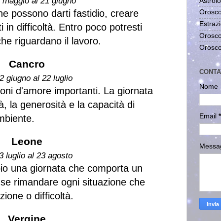
1 maggio al 21 giugno
Astrolo
e possono darti fastidio, creare
Orosco
Estrazi
 in difficoltà. Entro poco potresti
Orosco
che riguardano il lavoro.
Orosco
Cancro
CONTA
2 giugno al 22 luglio
Nome
sioni d'amore importanti. La giornata
tà, la generosità e la capacità di
Email
*
mbiente.
Leone
Messa
3 luglio al 23 agosto
io una giornata che comporta un
a se rimandare ogni situazione che
ione o difficoltà.
Vergine