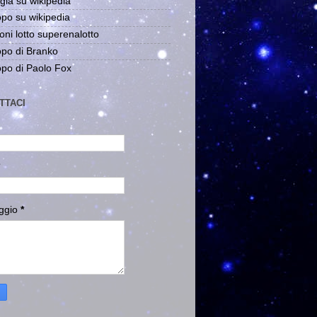
gia su wikipedia
po su wikipedia
oni lotto superenalotto
po di Branko
po di Paolo Fox
TTACI
ggio
*