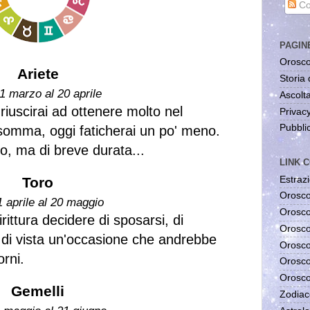
Co
PAGIN
Orosco
Ariete
Storia 
1 marzo al 20 aprile
Ascolta
 riuscirai ad ottenere molto nel
Privac
Pubblic
insomma, oggi faticherai un po' meno.
o, ma di breve durata...
LINK C
Estrazi
Toro
Orosco
1 aprile al 20 maggio
Orosco
ittura decidere di sposarsi, di
Orosco
e di vista un'occasione che andrebbe
Orosco
orni.
Orosco
Orosco
Gemelli
Zodiac