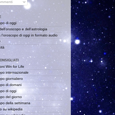
mmenti
E
po di oggi
dell'oroscopo e dell'astrologia
 l'oroscopo di oggi in formato audio
y
ità
ONSIGLIATI
oni Win for Life
po internazionale
po giornaliero
po di domani
po di oggi
po del giorno
po della settimana
o su wikipedia