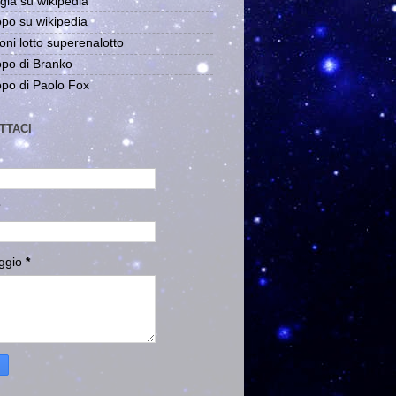
gia su wikipedia
po su wikipedia
oni lotto superenalotto
po di Branko
po di Paolo Fox
TTACI
ggio
*