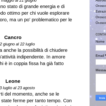
1 maggio al 21 giugno
Astrolo
no stato di grande energia e di
Orosco
Estrazi
do ottimo per chi vuole esplorare
Orosco
voro, ma un po' problematico per le
Orosco
CONTA
Cancro
Nome
2 giugno al 22 luglio
 anche la possibilità di chiudere
Email
*
n'attività indipendente. In amore
hi è in coppia fissa ha già fatto
Messa
Leone
3 luglio al 23 agosto
orti del momento, anche se le
o state ferme per tanto tempo. Con