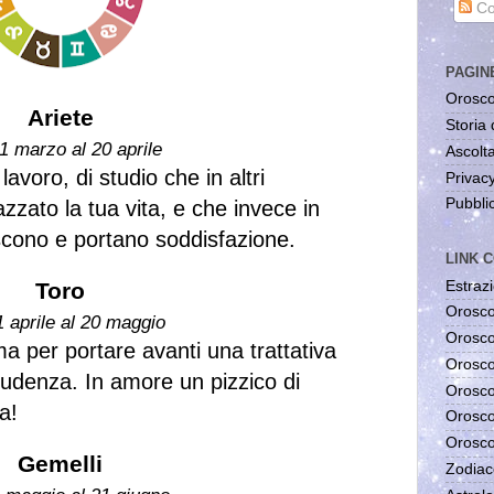
Co
PAGIN
Orosco
Ariete
Storia 
1 marzo al 20 aprile
Ascolta
avoro, di studio che in altri
Privac
Pubblic
zato la tua vita, e che invece in
siscono e portano soddisfazione.
LINK C
Estrazi
Toro
Orosco
1 aprile al 20 maggio
Orosco
 per portare avanti una trattativa
Orosco
rudenza. In amore un pizzico di
Orosco
a!
Orosco
Orosco
Gemelli
Zodiac