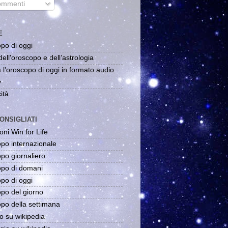
mmenti
E
po di oggi
dell'oroscopo e dell'astrologia
 l'oroscopo di oggi in formato audio
y
ità
ONSIGLIATI
oni Win for Life
po internazionale
po giornaliero
po di domani
po di oggi
po del giorno
po della settimana
o su wikipedia