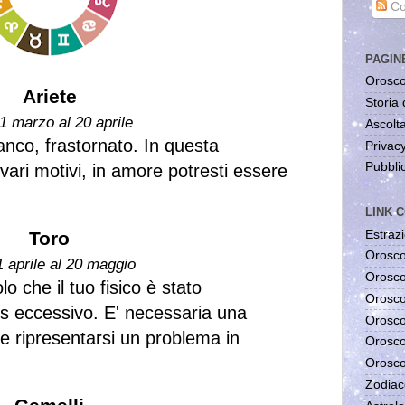
Co
PAGIN
Orosco
Ariete
Storia 
1 marzo al 20 aprile
Ascolta
anco, frastornato. In questa
Privac
Pubblic
 vari motivi, in amore potresti essere
LINK C
Estrazi
Toro
Orosco
1 aprile al 20 maggio
Orosco
o che il tuo fisico è stato
Orosco
s eccessivo. E' necessaria una
Orosco
be ripresentarsi un problema in
Orosco
Orosco
Zodiac