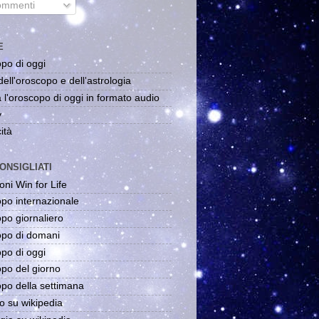
mmenti
E
po di oggi
dell'oroscopo e dell'astrologia
 l'oroscopo di oggi in formato audio
y
ità
ONSIGLIATI
oni Win for Life
po internazionale
po giornaliero
po di domani
po di oggi
po del giorno
po della settimana
o su wikipedia