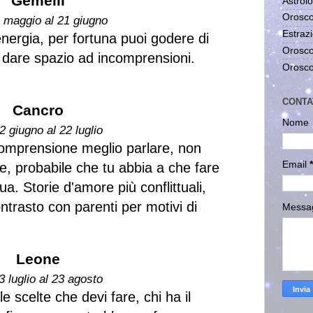
Gemelli
Astrolo
Orosco
1 maggio al 21 giugno
Estrazi
nergia, per fortuna puoi godere di
Orosco
 dare spazio ad incomprensioni.
Orosco
CONTA
Cancro
Nome
2 giugno al 22 luglio
comprensione meglio parlare, non
Email
*
e, probabile che tu abbia a che fare
. Storie d'amore più conflittuali,
ntrasto con parenti per motivi di
Messa
Leone
3 luglio al 23 agosto
le scelte che devi fare, chi ha il