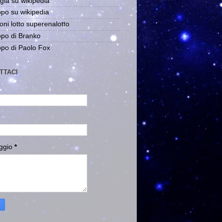
gia su wikipedia
po su wikipedia
oni lotto superenalotto
po di Branko
po di Paolo Fox
TTACI
ggio
*