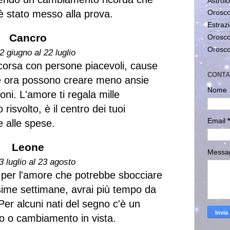
Astrolo
 è stato messo alla prova.
Orosco
Estrazi
Cancro
Orosco
Orosco
2 giugno al 22 luglio
corsa con persone piacevoli, cause
CONTA
he ora possono creare meno ansie
Nome
oni. L'amore ti regala mille
 risvolto, è il centro dei tuoi
Email
*
e alle spese.
Leone
Messa
3 luglio al 23 agosto
 per l'amore che potrebbe sbocciare
ssime settimane, avrai più tempo da
Per alcuni nati del segno c'è un
o o cambiamento in vista.