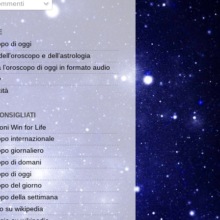
mmenti
E
po di oggi
dell'oroscopo e dell'astrologia
 l'oroscopo di oggi in formato audio
y
ità
ONSIGLIATI
oni Win for Life
po internazionale
po giornaliero
po di domani
po di oggi
po del giorno
po della settimana
o su wikipedia