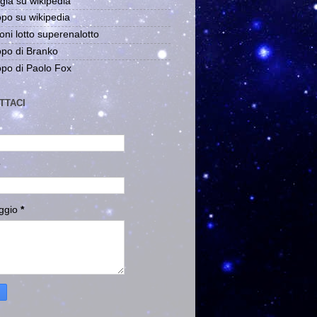
gia su wikipedia
po su wikipedia
oni lotto superenalotto
po di Branko
po di Paolo Fox
TTACI
ggio
*