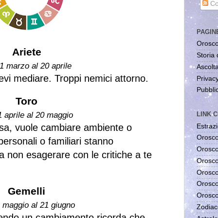
Co
PAGIN
Orosco
Ariete
Storia 
1 marzo al 20 aprile
Ascolta
evi mediare. Troppi nemici attorno.
Privac
Pubblic
Toro
LINK C
1 aprile al 20 maggio
asa, vuole cambiare ambiente o
Estrazi
Orosco
personali o familiari stanno
Orosco
 non esagerare con le critiche a te
Orosco
Orosco
Orosco
Gemelli
Orosco
1 maggio al 21 giugno
Zodiac
vendo un cambiamento ricorda che