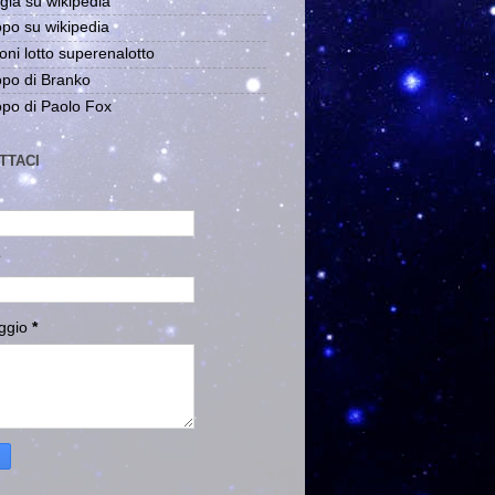
gia su wikipedia
po su wikipedia
oni lotto superenalotto
po di Branko
po di Paolo Fox
TTACI
ggio
*