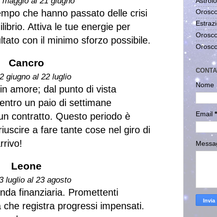
1 maggio al 21 giugno
Astrolo
empo che hanno passato delle crisi
Orosco
Estrazi
ibrio. Attiva le tue energie per
Orosco
ltato con il minimo sforzo possibile.
Orosco
Cancro
CONTA
2 giugno al 22 luglio
Nome
 in amore; dal punto di vista
entro un paio di settimane
Email
*
un contratto. Questo periodo è
iuscire a fare tante cose nel giro di
rrivo!
Messa
Leone
3 luglio al 23 agosto
nda finanziaria. Promettenti
vità che registra progressi impensati.