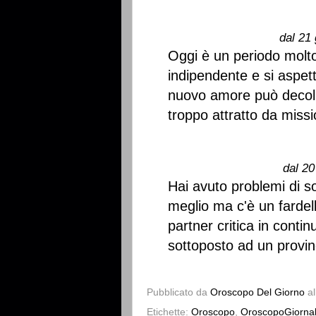
dal 21 
Oggi è un periodo molto 
indipendente e si aspet
nuovo amore può decolla
troppo attratto da missio
dal 20
Hai avuto problemi di so
meglio ma c'è un fardell
partner critica in conti
sottoposto ad un provino,
Pubblicato da
Oroscopo Del Giorno
a
Etichette:
Oroscopo
,
OroscopoGiornal