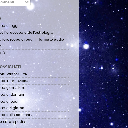
mmenti
E
po di oggi
dell'oroscopo e dell'astrologia
 l'oroscopo di oggi in formato audio
y
ità
ONSIGLIATI
oni Win for Life
po internazionale
po giornaliero
po di domani
po di oggi
po del giorno
po della settimana
o su wikipedia