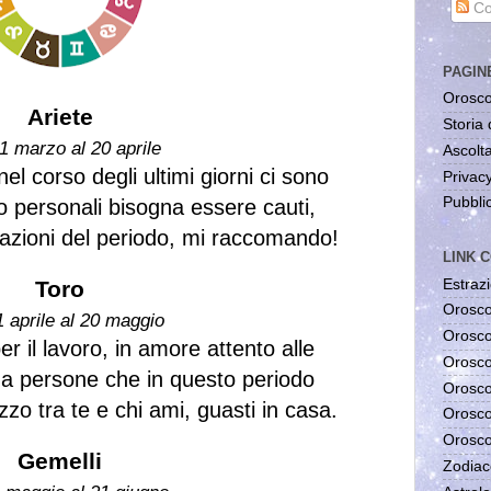
Co
PAGIN
Orosco
Ariete
Storia 
1 marzo al 20 aprile
Ascolta
el corso degli ultimi giorni ci sono
Privac
Pubblic
 o personali bisogna essere cauti,
cazioni del periodo, mi raccomando!
LINK C
Estrazi
Toro
Orosco
1 aprile al 20 maggio
Orosco
 il lavoro, in amore attento alle
Orosco
a persone che in questo periodo
Orosco
zo tra te e chi ami, guasti in casa.
Orosco
Orosco
Gemelli
Zodiac