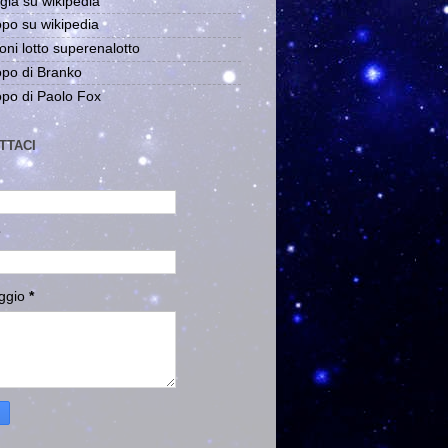
gia su wikipedia
po su wikipedia
oni lotto superenalotto
po di Branko
po di Paolo Fox
TTACI
ggio
*