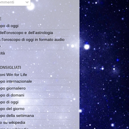
mmenti
E
po di oggi
dell'oroscopo e dell'astrologia
 l'oroscopo di oggi in formato audio
y
ità
ONSIGLIATI
oni Win for Life
po internazionale
po giornaliero
po di domani
po di oggi
po del giorno
po della settimana
o su wikipedia