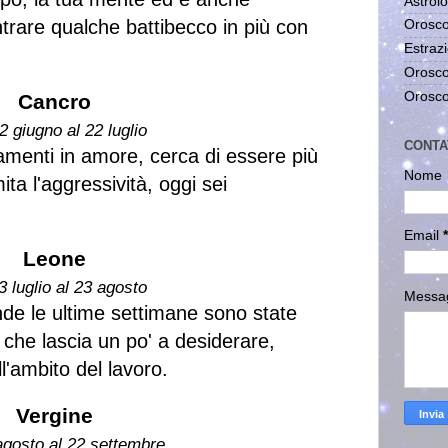
Astrolo
trare qualche battibecco in più con
Orosco
Estrazi
Orosco
Orosco
Cancro
2 giugno al 22 luglio
CONTA
menti in amore, cerca di essere più
Nome
ita l'aggressività, oggi sei
Email
*
Leone
3 luglio al 23 agosto
Messa
nde le ultime settimane sono state
 che lascia un po' a desiderare,
l'ambito del lavoro.
Vergine
agosto al 22 settembre