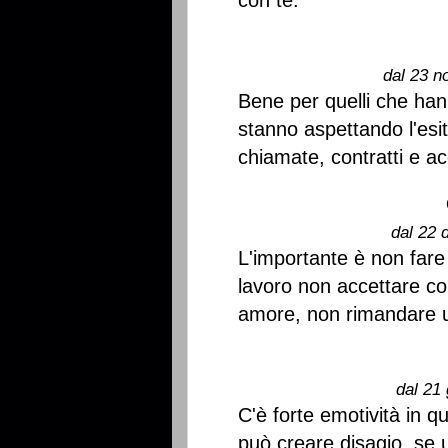
con te.
dal 23 n
Bene per quelli che han
stanno aspettando l'esit
chiamate, contratti e acc
dal 22 
L'importante è non fare
lavoro non accettare co
amore, non rimandare u
dal 21 
C'è forte emotività in q
può creare disagio, se 