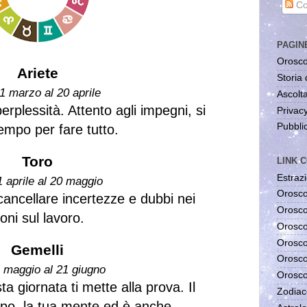
Co
PAGIN
Orosco
Ariete
Storia 
1 marzo al 20 aprile
Ascolta
erplessità. Attento agli impegni, si
Privac
Pubblic
 tempo per fare tutto.
Toro
LINK C
Estrazi
1 aprile al 20 maggio
Orosco
cancellare incertezze e dubbi nei
Orosco
oni sul lavoro.
Orosco
Orosco
Gemelli
Orosco
1 maggio al 21 giugno
Orosco
 giornata ti mette alla prova. Il
Zodiac
mpo, la tua mente ed è anche