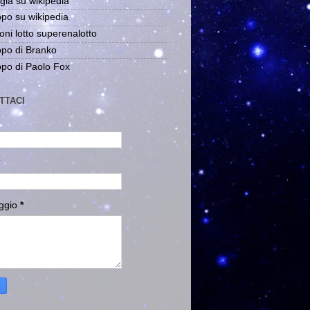
gia su wikipedia
po su wikipedia
oni lotto superenalotto
po di Branko
po di Paolo Fox
TTACI
ggio
*