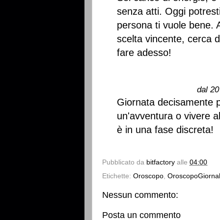
senza atti. Oggi potres
persona ti vuole bene. 
scelta vincente, cerca d
fare adesso!
dal 20
Giornata decisamente p
un'avventura o vivere al
è in una fase discreta!
Pubblicato da
bitfactory
alle
04:00
Etichette:
Oroscopo
,
OroscopoGiornal
Nessun commento:
Posta un commento