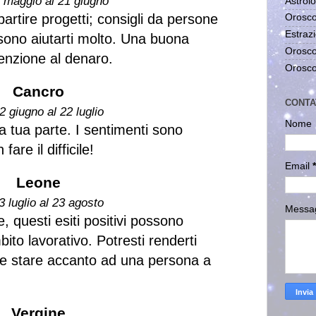
1 maggio al 21 giugno
Astrolo
partire progetti; consigli da persone
Orosco
Estrazi
sono aiutarti molto. Una buona
Orosco
enzione al denaro.
Orosco
Cancro
CONTA
2 giugno al 22 luglio
Nome
la tua parte. I sentimenti sono
fare il difficile!
Email
*
Leone
3 luglio al 23 agosto
Messa
e, questi esiti positivi possono
bito lavorativo. Potresti renderti
le stare accanto ad una persona a
Vergine