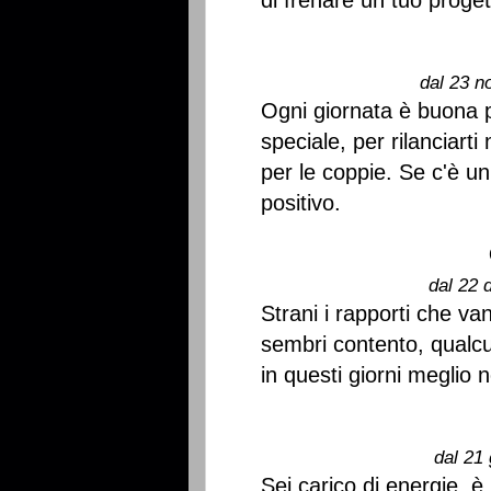
di frenare un tuo proget
dal 23 n
Ogni giornata è buona p
speciale, per rilanciarti 
per le coppie. Se c'è un
positivo.
dal 22 
Strani i rapporti che va
sembri contento, qualcu
in questi giorni meglio n
dal 21 
Sei carico di energie, è 