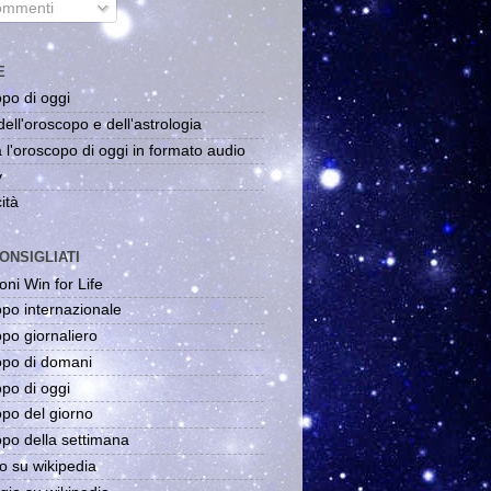
mmenti
E
po di oggi
dell'oroscopo e dell'astrologia
 l'oroscopo di oggi in formato audio
y
ità
ONSIGLIATI
oni Win for Life
po internazionale
po giornaliero
po di domani
po di oggi
po del giorno
po della settimana
o su wikipedia