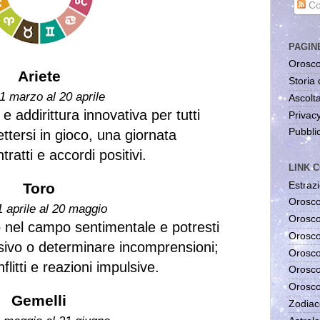
Co
PAGIN
Orosco
Ariete
Storia 
1 marzo al 20 aprile
Ascolta
e addirittura innovativa per tutti
Privac
Pubblic
ttersi in gioco, una giornata
ratti e accordi positivi.
LINK C
Estrazi
Toro
Orosco
1 aprile al 20 maggio
Orosco
o nel campo sentimentale e potresti
Orosco
sivo o determinare incomprensioni;
Orosco
litti e reazioni impulsive.
Orosco
Orosco
Gemelli
Zodiac