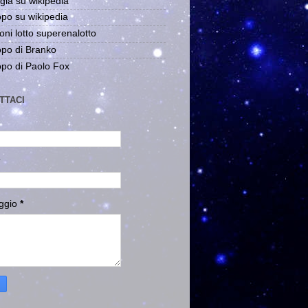
gia su wikipedia
po su wikipedia
oni lotto superenalotto
po di Branko
po di Paolo Fox
TTACI
ggio
*