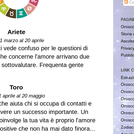
Co
PAGIN
Orosco
Ariete
Storia 
1 marzo al 20 aprile
Ascolta
i vede confuso per le questioni di
Privac
Pubblic
che concerne l'amore arrivano due
 sottovalutare. Frequenta gente
LINK C
Estrazi
Orosco
Toro
Orosco
1 aprile al 20 maggio
Orosco
e aiuta chi si occupa di contatti e
Orosco
avere un successo importante. Un
Orosco
involge la tua vita è proprio l'amore
Orosco
Zodiac
ositive che non ha mai dato finora...