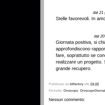
dal 21 
Stelle favorevoli. In amo
dal 20
Giornata positiva, si chi
approfondiscono rapporti
fare, soprattutto se con
realizzare un progetto. 
grande recupero.
Pubblicato da
bitfactory
alle
04:00
Etichette:
Oroscopo
,
OroscopoGiornal
Nessun commento: