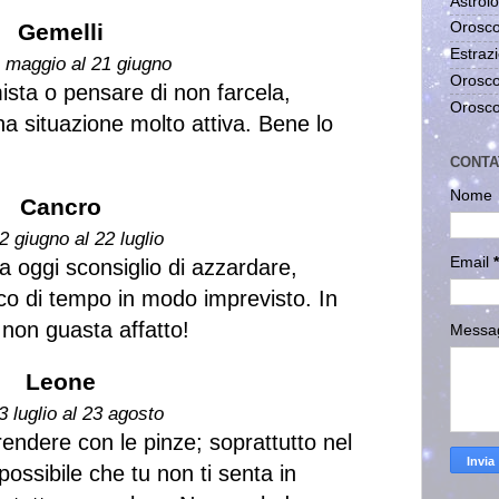
Astrolo
Gemelli
Orosco
Estrazi
1 maggio al 21 giugno
Orosco
sta o pensare di non farcela,
Orosco
a situazione molto attiva. Bene lo
CONTA
Nome
Cancro
2 giugno al 22 luglio
Email
*
ma oggi sconsiglio di azzardare,
co di tempo in modo imprevisto. In
 non guasta affatto!
Messa
Leone
3 luglio al 23 agosto
endere con le pinze; soprattutto nel
possibile che tu non ti senta in