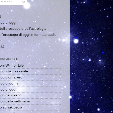
mmenti
E
po di oggi
dell'oroscopo e dell'astrologia
 l'oroscopo di oggi in formato audio
y
ità
ONSIGLIATI
oni Win for Life
po internazionale
po giornaliero
po di domani
po di oggi
po del giorno
po della settimana
o su wikipedia