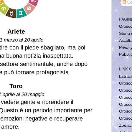
Co
PAGIN
Orosco
Ariete
Storia 
1 marzo al 20 aprile
Ascolta
ire con il piede sbagliato, ma poi
Privac
Pubblic
na buona notizia inaspettata.
l settore sentimentale, anche dopo
LINK C
e può tornare protagonista.
Estrazi
Orosco
Toro
Orosco
1 aprile al 20 maggio
Orosco
 vedere gente e riprendere il
Orosco
 Questo è un periodo importante per
Orosco
e emozioni negative e recuperare
Orosco
Zodiac
n amore.