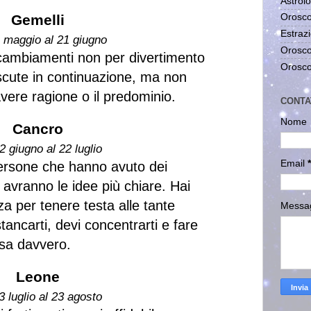
Astrolo
Gemelli
Orosco
Estrazi
1 maggio al 21 giugno
Orosco
cambiamenti non per divertimento
Orosco
scute in continuazione, ma non
avere ragione o il predominio.
CONTA
Nome
Cancro
2 giugno al 22 luglio
Email
*
 persone che hanno avuto dei
 avranno le idee più chiare. Hai
a per tenere testa alle tante
Messa
tancarti, devi concentrarti e fare
ssa davvero.
Leone
3 luglio al 23 agosto