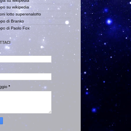
gia su wikipedia
po su wikipedia
oni lotto superenalotto
po di Branko
po di Paolo Fox
TTACI
ggio
*