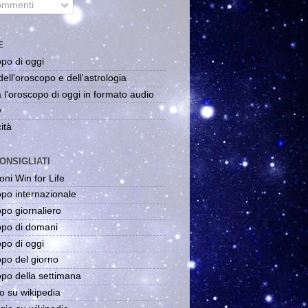
mmenti
E
po di oggi
dell'oroscopo e dell'astrologia
 l'oroscopo di oggi in formato audio
y
ità
ONSIGLIATI
oni Win for Life
po internazionale
po giornaliero
po di domani
po di oggi
po del giorno
po della settimana
o su wikipedia