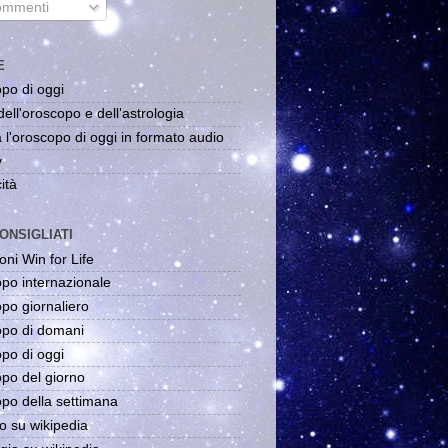
mmenti
E
po di oggi
dell'oroscopo e dell'astrologia
 l'oroscopo di oggi in formato audio
y
ità
ONSIGLIATI
oni Win for Life
po internazionale
po giornaliero
po di domani
po di oggi
po del giorno
po della settimana
o su wikipedia