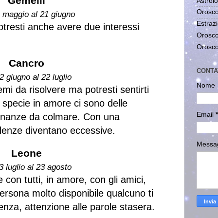
Gemelli
Astrolo
Orosco
1 maggio al 21 giugno
Estrazi
otresti anche avere due interessi
Orosco
Orosco
Cancro
CONTA
2 giugno al 22 luglio
Nome
emi da risolvere ma potresti sentirti
, specie in amore ci sono delle
Email
*
tananze da colmare. Con una
denze diventano eccessive.
Messa
Leone
3 luglio al 23 agosto
e con tutti, in amore, con gli amici,
ersona molto disponibile qualcuno ti
enza, attenzione alle parole stasera.