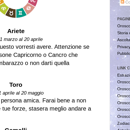
Co
PAGIN
Orosco
Ariete
Storia 
1 marzo al 20 aprile
Ascolta
questo vorresti avere. Attenzione se
Privac
Pubblic
ersone Capricorno o Cancro che
imbarazzo o non darti quella
LINK C
Estrazi
Orosco
Toro
Orosco
1 aprile al 20 maggio
Orosco
 persona amica. Farai bene a non
Orosco
e tue forze, stasera meglio andare a
Orosco
Orosco
Zodiac