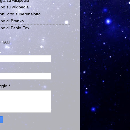
gia su wikipedia
po su wikipedia
oni lotto superenalotto
po di Branko
po di Paolo Fox
TTACI
ggio
*