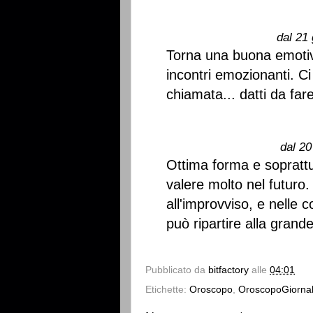
dal 21 
Torna una buona emotivi
incontri emozionanti. Ci
chiamata... datti da fare
dal 20
Ottima forma e soprattu
valere molto nel futur
all'improvviso, e nelle c
può ripartire alla grande
Pubblicato da
bitfactory
alle
04:01
Etichette:
Oroscopo
,
OroscopoGiornal