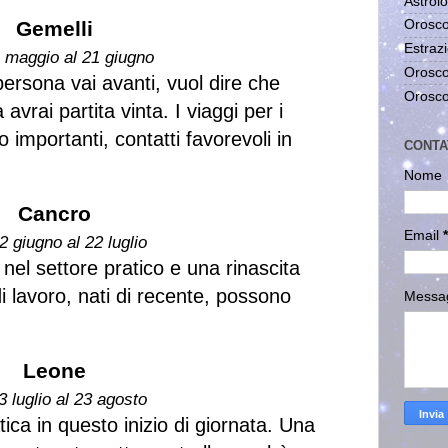
Astrolo
Gemelli
Orosco
Estrazi
1 maggio al 21 giugno
Orosco
ersona vai avanti, vuol dire che
Orosco
vrai partita vinta. I viaggi per i
 importanti, contatti favorevoli in
CONTA
Nome
Cancro
Email
*
2 giugno al 22 luglio
el settore pratico e una rinascita
i lavoro, nati di recente, possono
Messa
Leone
3 luglio al 23 agosto
atica in questo inizio di giornata. Una