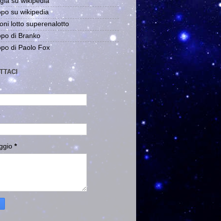
gia su wikipedia
po su wikipedia
oni lotto superenalotto
po di Branko
po di Paolo Fox
TTACI
ggio
*