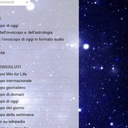
mmenti
E
po di oggi
dell'oroscopo e dell'astrologia
 l'oroscopo di oggi in formato audio
y
ità
ONSIGLIATI
oni Win for Life
po internazionale
po giornaliero
po di domani
po di oggi
po del giorno
po della settimana
o su wikipedia