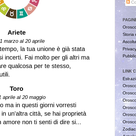
Co
PAGIN
Orosco
Ariete
Storia 
1 marzo al 20 aprile
Ascolta
 tempo, la tua unione è già stata
Privac
Pubblic
i incerti. Fai molto per gli altri ma
are qualcosa per te stesso,
LINK C
tili.
Estrazi
Orosco
Toro
Orosco
1 aprile al 20 maggio
Orosco
o ma in questi giorni vorresti
Orosco
in un'altra città, se hai proprietà
Orosco
amore non ti senti di dire si...
Orosco
Zodiac