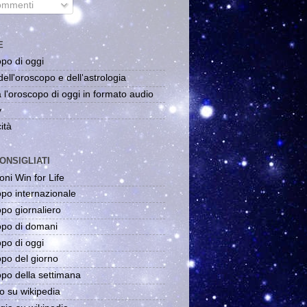
mmenti
E
po di oggi
dell'oroscopo e dell'astrologia
 l'oroscopo di oggi in formato audio
y
ità
ONSIGLIATI
oni Win for Life
po internazionale
po giornaliero
po di domani
po di oggi
po del giorno
po della settimana
o su wikipedia