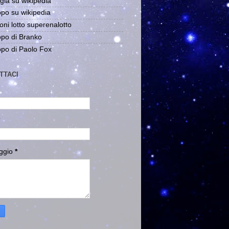
gia su wikipedia
po su wikipedia
oni lotto superenalotto
po di Branko
po di Paolo Fox
TTACI
ggio
*