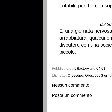
irritabile perché non so
dal 20
E' una giornata nervos
arrabbiatura, qualcuno n
discutere con una societ
piccolo.
Pubblicato da
bitfactory
alle
04:01
Etichette:
Oroscopo
,
OroscopoGiornal
Nessun commento:
Posta un commento