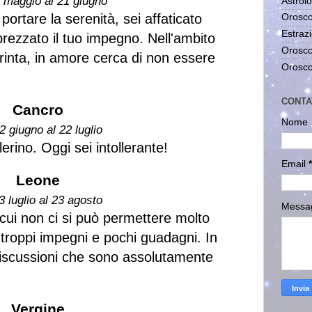
1 maggio al 21 giugno
Astrolo
rtare la serenità, sei affaticato
Orosco
Estrazi
ezzato il tuo impegno. Nell'ambito
Orosco
 grinta, in amore cerca di non essere
Orosco
CONTA
Cancro
Nome
2 giugno al 22 luglio
erino. Oggi sei intollerante!
Email
*
Leone
3 luglio al 23 agosto
Messa
cui non ci si può permettere molto
o troppi impegni e pochi guadagni. In
discussioni che sono assolutamente
Vergine