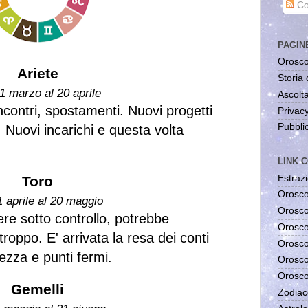
Co
PAGIN
Orosco
Ariete
Storia 
1 marzo al 20 aprile
Ascolta
incontri, spostamenti. Nuovi progetti
Privac
Pubblic
 Nuovi incarichi e questa volta
LINK C
Estrazi
Toro
Orosco
1 aprile al 20 maggio
Orosco
re sotto controllo, potrebbe
Orosco
roppo. E' arrivata la resa dei conti
Orosco
ezza e punti fermi.
Orosco
Orosco
Gemelli
Zodiac