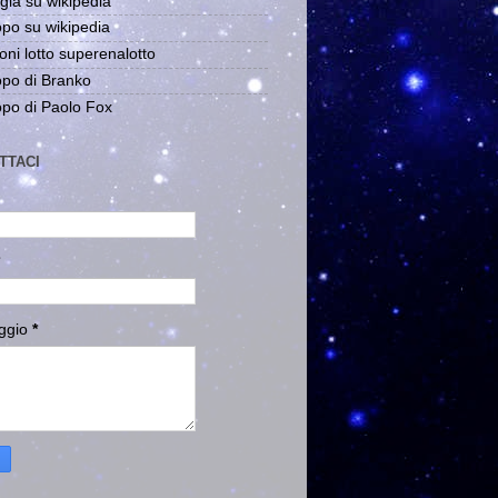
gia su wikipedia
po su wikipedia
oni lotto superenalotto
po di Branko
po di Paolo Fox
TTACI
ggio
*