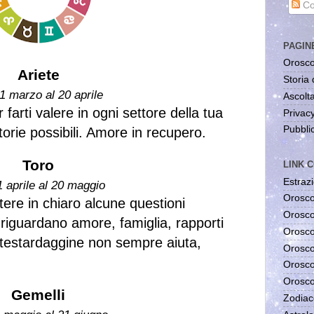
Co
PAGIN
Orosco
Ariete
Storia 
1 marzo al 20 aprile
Ascolta
farti valere in ogni settore della tua
Privac
Pubblic
ttorie possibili. Amore in recupero.
Toro
LINK C
Estrazi
1 aprile al 20 maggio
Orosco
tere in chiaro alcune questioni
Orosco
riguardano amore, famiglia, rapporti
Orosco
 testardaggine non sempre aiuta,
Orosco
Orosco
Orosco
Gemelli
Zodiac