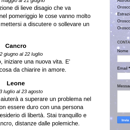
1 maggio al 21 giugno
Astrolo
zione di lieve disagio che va
Orosco
Estrazi
 nel pomeriggio le cose vanno molto
Orosco
 mettersi a discutere o sollevare un
Orosco
CONTA
Cancro
Nome
2 giugno al 22 luglio
, iniziare una nuova vita. E'
Email
*
lcosa da chiarire in amore.
Leone
Messa
3 luglio al 23 agosto
i aiuterà a superare un problema nel
 non essere duro con una persona
siderio di libertà. Stai tranquillo e
ncro, distanze dalle polemiche.