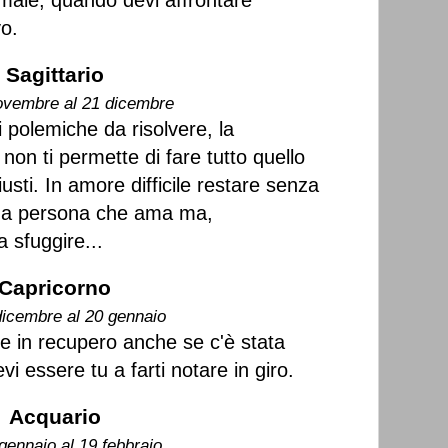
male, quando devi affrontare
vo.
Sagittario
ovembre al 21 dicembre
 polemiche da risolvere, la
on ti permette di fare tutto quello
usti. In amore difficile restare senza
una persona che ama ma,
 sfuggire...
Capricorno
dicembre al 20 gennaio
e in recupero anche se c'è stata
 essere tu a farti notare in giro.
Acquario
gennaio al 19 febbraio