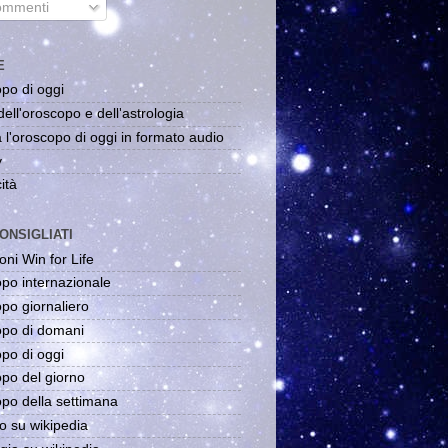
mmenti
E
po di oggi
dell'oroscopo e dell'astrologia
 l'oroscopo di oggi in formato audio
y
ità
ONSIGLIATI
oni Win for Life
po internazionale
po giornaliero
po di domani
po di oggi
po del giorno
po della settimana
o su wikipedia