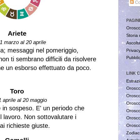
Co
PAGIN
Orosco
Ariete
Storia 
1 marzo al 20 aprile
Ascolta
zia; messaggi nel pomeriggio,
Privac
Pubblic
on ti sembrano difficili da risolvere
e un esborso effettuato da poco.
LINK C
Estrazi
Orosco
Toro
Orosco
1 aprile al 20 maggio
Orosco
e in sospeso. E' un periodo che
Orosco
 lavoro. Non sottovalutare i
Orosco
fai richieste giuste.
Orosco
Zodiac