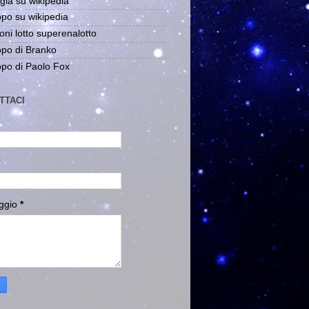
gia su wikipedia
po su wikipedia
oni lotto superenalotto
po di Branko
po di Paolo Fox
TTACI
ggio
*