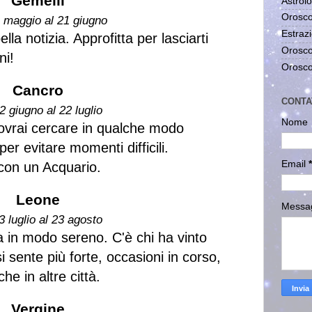
Gemelli
Astrolo
Orosco
1 maggio al 21 giugno
Estrazi
la notizia. Approfitta per lasciarti
Orosco
ni!
Orosco
Cancro
CONTA
2 giugno al 22 luglio
Nome
dovrai cercare in qualche modo
per evitare momenti difficili.
Email
*
 con un Acquario.
Leone
Messa
3 luglio al 23 agosto
a in modo sereno. C'è chi ha vinto
 sente più forte, occasioni in corso,
he in altre città.
Vergine