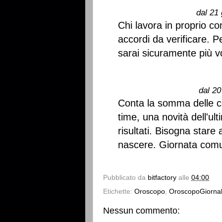
dal 21 
Chi lavora in proprio co
accordi da verificare. 
sarai sicuramente più vol
dal 20
Conta la somma delle co
time, una novità dell'ult
risultati. Bisogna stare 
nascere. Giornata comu
Pubblicato da
bitfactory
alle
04:00
Etichette:
Oroscopo
,
OroscopoGiornal
Nessun commento: