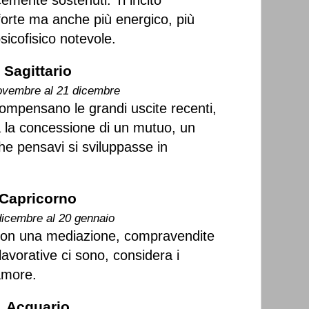
emente sostenuti. Ti incito
 forte ma anche più energico, più
sicofisico notevole.
Sagittario
ovembre al 21 dicembre
compensano le grandi uscite recenti,
a la concessione di un mutuo, un
he pensavi si sviluppasse in
Capricorno
dicembre al 20 gennaio
e con una mediazione, compravendite
avorative ci sono, considera i
amore.
Acquario