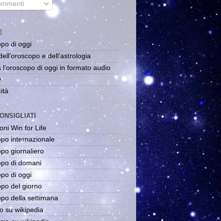
mmenti
E
po di oggi
dell'oroscopo e dell'astrologia
 l'oroscopo di oggi in formato audio
y
ità
ONSIGLIATI
oni Win for Life
po internazionale
po giornaliero
po di domani
po di oggi
po del giorno
po della settimana
o su wikipedia