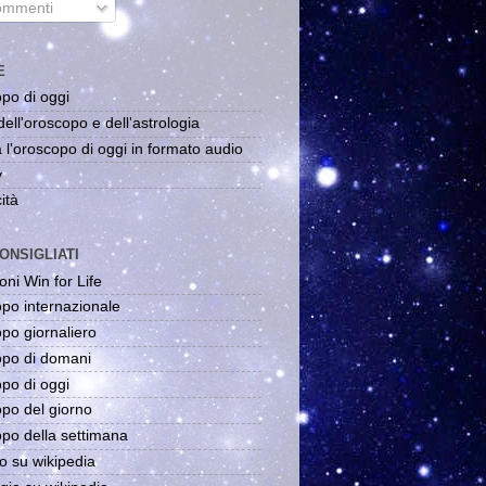
mmenti
E
po di oggi
dell'oroscopo e dell'astrologia
 l'oroscopo di oggi in formato audio
y
ità
ONSIGLIATI
oni Win for Life
po internazionale
po giornaliero
po di domani
po di oggi
po del giorno
po della settimana
o su wikipedia