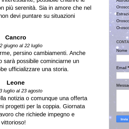
Astrolo
on più serenità. Sia in amore che nel
Orosco
Estrazi
non devi puntare su situazioni
Orosco
Orosco
Cancro
CONTA
2 giugno al 22 luglio
Nome
ferme, persino cambiamenti. Anche
o sarà possibile cominciarne un
Email
*
be ufficializzare una storia.
Leone
Messa
3 luglio al 23 agosto
ella notizia o comunque una offerta
i progetti per la coppia. Giornata
 lavoro che richiede impegno e
 vittorioso!