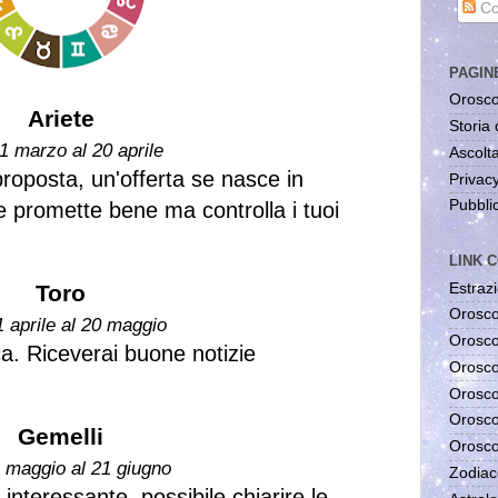
Co
PAGIN
Orosco
Ariete
Storia 
1 marzo al 20 aprile
Ascolta
roposta, un'offerta se nasce in
Privac
Pubblic
 promette bene ma controlla i tuoi
LINK C
Estrazi
Toro
Orosco
1 aprile al 20 maggio
Orosco
ca. Riceverai buone notizie
Orosco
Orosco
Orosco
Gemelli
Orosco
1 maggio al 21 giugno
Zodiac
nteressante, possibile chiarire le