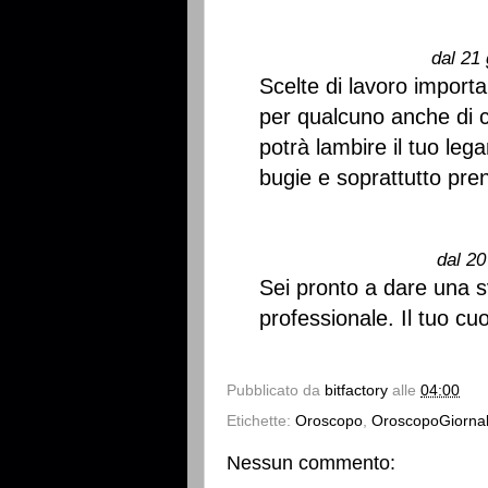
dal 21 
Scelte di lavoro importa
per qualcuno anche di 
potrà lambire il tuo le
bugie e soprattutto pre
dal 20
Sei pronto a dare una sv
professionale. Il tuo cu
Pubblicato da
bitfactory
alle
04:00
Etichette:
Oroscopo
,
OroscopoGiornal
Nessun commento: