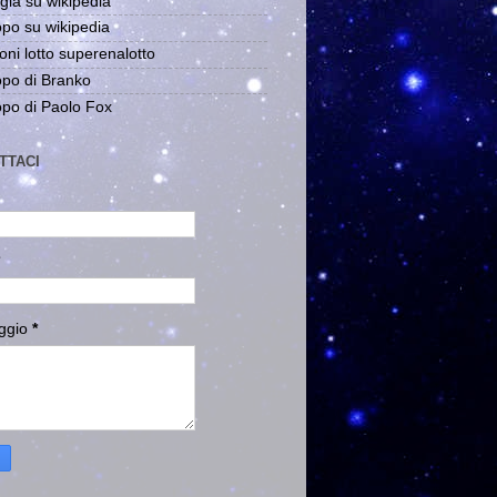
gia su wikipedia
po su wikipedia
oni lotto superenalotto
po di Branko
po di Paolo Fox
TTACI
ggio
*