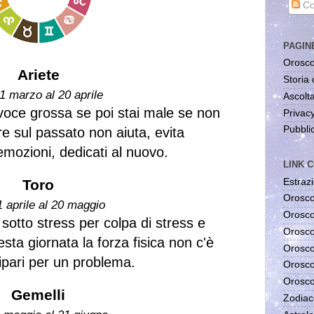
Co
PAGIN
Orosco
Ariete
Storia 
1 marzo al 20 aprile
Ascolta
 voce grossa se poi stai male se non
Privac
Pubblic
re sul passato non aiuta, evita
 emozioni, dedicati al nuovo.
LINK C
Estrazi
Toro
Orosco
1 aprile al 20 maggio
Orosco
 sotto stress per colpa di stress e
Orosco
esta giornata la forza fisica non c'è
Orosco
ripari per un problema.
Orosco
Orosco
Gemelli
Zodiac