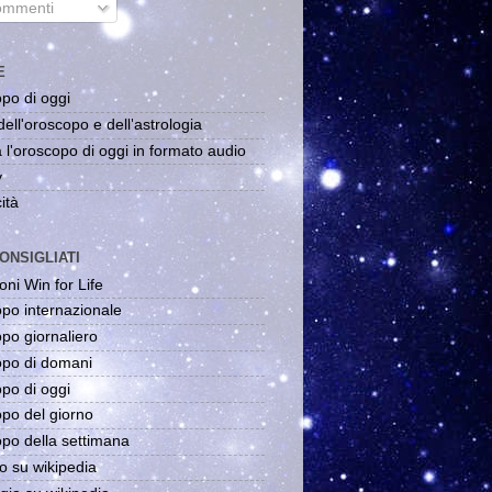
mmenti
E
po di oggi
dell'oroscopo e dell'astrologia
 l'oroscopo di oggi in formato audio
y
ità
ONSIGLIATI
oni Win for Life
po internazionale
po giornaliero
po di domani
po di oggi
po del giorno
po della settimana
o su wikipedia