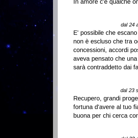
In amore c'è qualche o
dal 24 
E' possibile che escano
non è escluso che tra o
concessioni, accordi pos
aveva pensato che una 
sarà contraddetto dai fat
dal 23 
Recupero, grandi progett
fortuna d'avere al tuo fi
buona per chi cerca conse