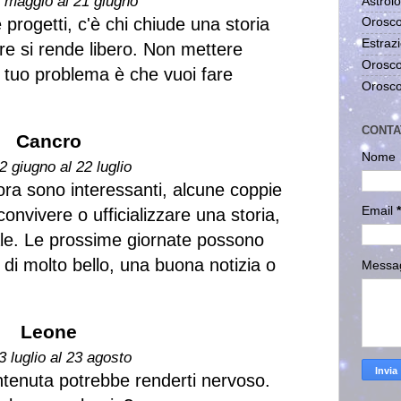
1 maggio al 21 giugno
Astrolo
 progetti, c'è chi chiude una storia
Orosco
Estrazi
re si rende libero. Non mettere
Orosco
l tuo problema è che vuoi fare
Orosco
CONTA
Cancro
Nome
2 giugno al 22 luglio
ra sono interessanti, alcune coppie
Email
*
onvivere o ufficializzare una storia,
rale. Le prossime giornate possono
di molto bello, una buona notizia o
Messa
Leone
3 luglio al 23 agosto
enuta potrebbe renderti nervoso.