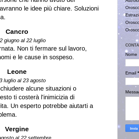
Astrolo
avranno le idee più chiare. Soluzioni
Orosco
Estrazi
sa.
Orosco
Orosco
Cancro
2 giugno al 22 luglio
CONTA
rnata. Non ti fermare sul lavoro,
Nome
tonomi e le cause in sospeso.
Leone
Email
*
3 luglio al 23 agosto
chiudere alcune situazioni o
Messa
to ti costerà l'inimicizia di
ita. Un esperto potrebbe aiutarti a
oblema.
Vergine
agosto al 22 settembre