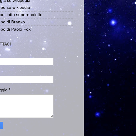
gia su wikipedia
po su wikipedia
oni lotto superenalotto
po di Branko
po di Paolo Fox
TTACI
ggio
*