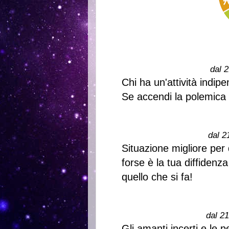
dal 2
Chi ha un'attività indi
Se accendi la polemica s
dal 2
Situazione migliore per 
forse è la tua diffidenz
quello che si fa!
dal 2
Gli amanti incerti e le