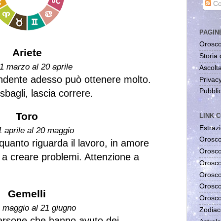
Co
PAGIN
Orosco
Ariete
Storia 
1 marzo al 20 aprile
Ascolta
pendente adesso può ottenere molto.
Privac
Pubblic
bagli, lascia correre.
Toro
LINK C
Estrazi
1 aprile al 20 maggio
Orosco
quanto riguarda il lavoro, in amore
Orosco
a a creare problemi. Attenzione a
Orosco
Orosco
Orosco
Gemelli
Orosco
1 maggio al 21 giugno
Zodiac
 persone che hanno avuto dei