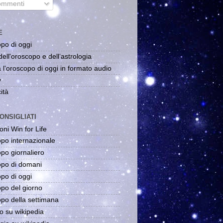
mmenti
E
po di oggi
dell'oroscopo e dell'astrologia
 l'oroscopo di oggi in formato audio
y
ità
ONSIGLIATI
oni Win for Life
po internazionale
po giornaliero
po di domani
po di oggi
po del giorno
po della settimana
o su wikipedia