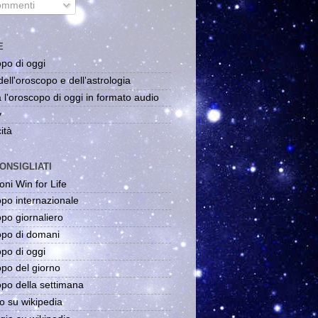
mmenti
E
po di oggi
dell'oroscopo e dell'astrologia
 l'oroscopo di oggi in formato audio
y
ità
ONSIGLIATI
oni Win for Life
po internazionale
po giornaliero
po di domani
po di oggi
po del giorno
po della settimana
o su wikipedia