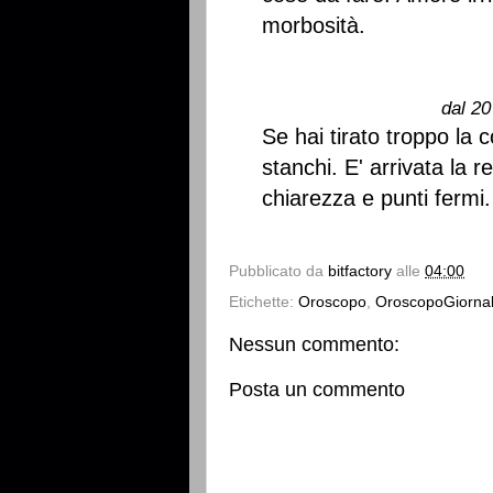
morbosità.
dal 20
Se hai tirato troppo la
stanchi. E' arrivata la r
chiarezza e punti fermi.
Pubblicato da
bitfactory
alle
04:00
Etichette:
Oroscopo
,
OroscopoGiornal
Nessun commento:
Posta un commento