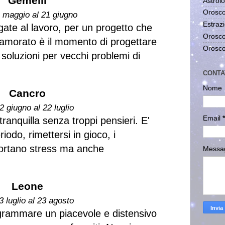
Gemelli
Astrolo
Orosco
1 maggio al 21 giugno
Estrazi
gate al lavoro, per un progetto che
Orosco
namorato è il momento di progettare
Orosco
soluzioni per vecchi problemi di
CONTA
Nome
Cancro
2 giugno al 22 luglio
Email
*
ranquilla senza troppi pensieri. E'
iodo, rimettersi in gioco, i
ortano stress ma anche
Messa
Leone
3 luglio al 23 agosto
ogrammare un piacevole e distensivo