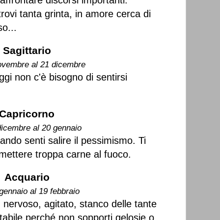
affrontare discorsi importanti.
trovi tanta grinta, in amore cerca di
o...
Sagittario
ovembre al 21 dicembre
gi non c'è bisogno di sentirsi
Capricorno
dicembre al 20 gennaio
ndo senti salire il pessimismo. Ti
 mettere troppa carne al fuoco.
Acquario
gennaio al 19 febbraio
, nervoso, agitato, stanco delle tante
tabile perché non sopporti gelosie o