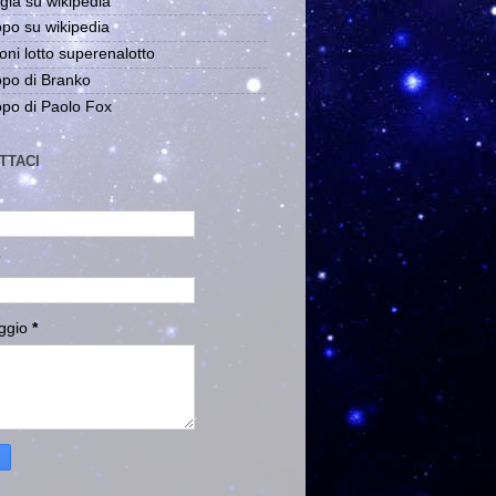
gia su wikipedia
po su wikipedia
oni lotto superenalotto
po di Branko
po di Paolo Fox
TTACI
ggio
*