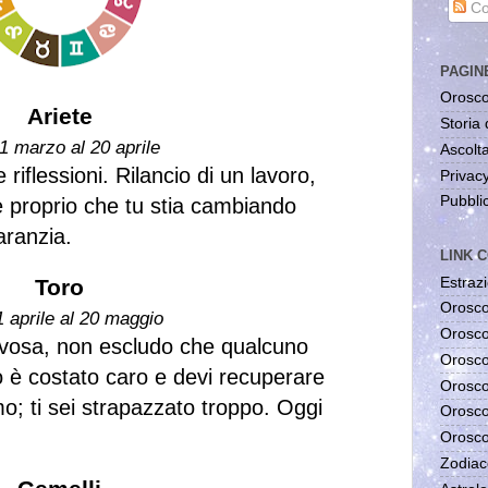
Co
PAGIN
Orosco
Ariete
Storia 
1 marzo al 20 aprile
Ascolta
riflessioni. Rilancio di un lavoro,
Privac
Pubblic
re proprio che tu stia cambiando
aranzia.
LINK C
Estrazi
Toro
Orosco
1 aprile al 20 maggio
Orosco
rvosa, non escludo che qualcuno
Orosco
o è costato caro e devi recuperare
Orosco
o; ti sei strapazzato troppo. Oggi
Orosco
Orosco
Zodiac