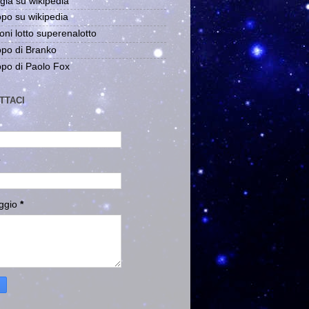
gia su wikipedia
po su wikipedia
oni lotto superenalotto
po di Branko
po di Paolo Fox
TTACI
ggio
*