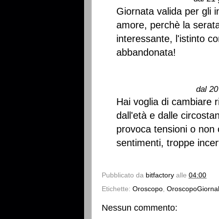
Giornata valida per gli i
amore, perchè la serata
interessante, l'istinto 
abbandonata!
dal 20
Hai voglia di cambiare r
dall'età e dalle circost
provoca tensioni o non c
sentimenti, troppe incer
Pubblicato da
bitfactory
alle
04:00
Etichette:
Oroscopo
,
OroscopoGiornal
Nessun commento: