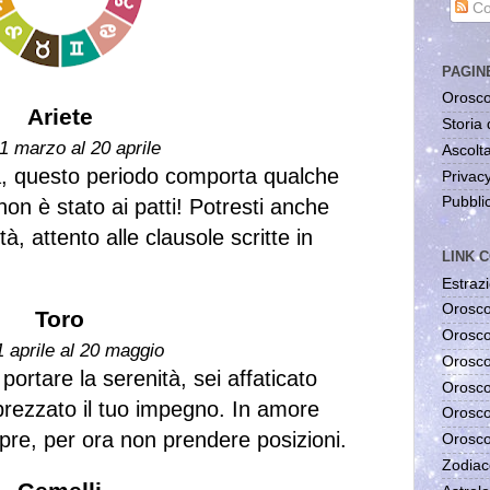
Co
PAGIN
Orosco
Ariete
Storia 
1 marzo al 20 aprile
Ascolta
a, questo periodo comporta qualche
Privac
Pubblic
on è stato ai patti! Potresti anche
à, attento alle clausole scritte in
LINK C
Estrazi
Orosco
Toro
Orosco
1 aprile al 20 maggio
Orosco
rtare la serenità, sei affaticato
Orosco
rezzato il tuo impegno. In amore
Orosco
mpre, per ora non prendere posizioni.
Orosco
Zodiac