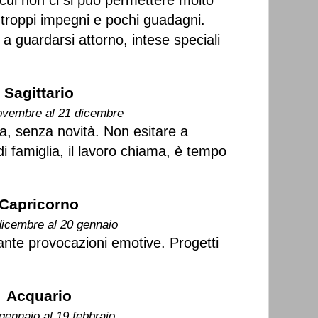
cui non ci si può permettere molto
o troppi impegni e pochi guadagni.
 guardarsi attorno, intese speciali
Sagittario
ovembre al 21 dicembre
la, senza novità. Non esitare a
di famiglia, il lavoro chiama, è tempo
Capricorno
dicembre al 20 gennaio
ante provocazioni emotive. Progetti
Acquario
gennaio al 19 febbraio