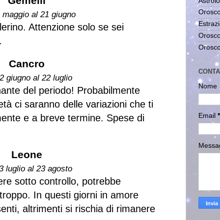
Gemelli
Astrolo
Orosco
1 maggio al 21 giugno
Estrazi
erino. Attenzione solo se sei
Orosco
.
Orosco
Cancro
CONTA
2 giugno al 22 luglio
Nome
inante del periodo! Probabilmente
ietà ci saranno delle variazioni che ti
Email
*
mente e a breve termine. Spese di
Messa
Leone
3 luglio al 23 agosto
re sotto controllo, potrebbe
troppo. In questi giorni in amore
nti, altrimenti si rischia di rimanere