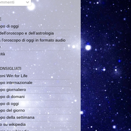
mmenti
E
po di oggi
dell'oroscopo e dell'astrologia
 l'oroscopo di oggi in formato audio
y
ità
ONSIGLIATI
oni Win for Life
po internazionale
po giornaliero
po di domani
po di oggi
po del giorno
po della settimana
o su wikipedia