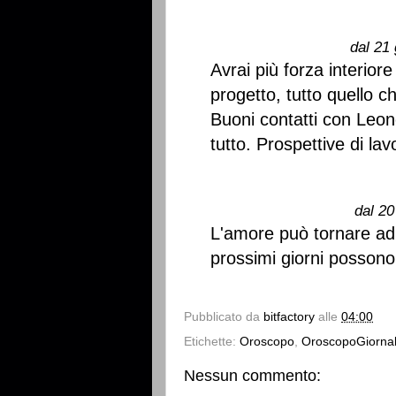
dal 21 
Avrai più forza interiore 
progetto, tutto quello c
Buoni contatti con Leone
tutto. Prospettive di lav
dal 20
L'amore può tornare ad
prossimi giorni possono 
Pubblicato da
bitfactory
alle
04:00
Etichette:
Oroscopo
,
OroscopoGiornal
Nessun commento: