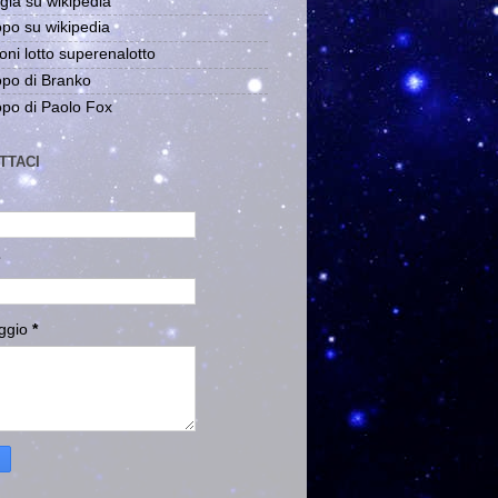
gia su wikipedia
po su wikipedia
oni lotto superenalotto
po di Branko
po di Paolo Fox
TTACI
ggio
*