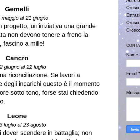
Astrolo
Gemelli
Orosco
Estrazi
1 maggio al 21 giugno
Orosco
n progetto, un'iniziativa una grande
Orosco
ata non devono tenere a freno la
, fascino a mille!
CONTA
Nome
Cancro
2 giugno al 22 luglio
Email
*
a riconciliazione. Se lavori a
e degli incarichi questo è il momento
ore sotto tono, forse stai chiedendo
Messa
o.
Leone
3 luglio al 23 agosto
i dover scendere in battaglia; non