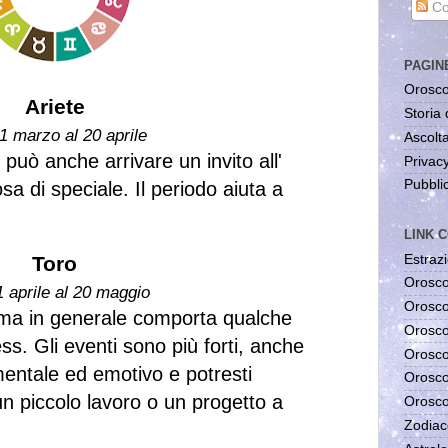
Co
PAGIN
Orosco
Ariete
Storia 
1 marzo al 20 aprile
Ascolta
 può anche arrivare un invito all'
Privac
Pubblic
a di speciale. Il periodo aiuta a
LINK C
Estrazi
Toro
Orosco
1 aprile al 20 maggio
Orosco
 ma in generale comporta qualche
Orosco
s. Gli eventi sono più forti, anche
Orosco
mentale ed emotivo e potresti
Orosco
 un piccolo lavoro o un progetto a
Orosco
Zodiac