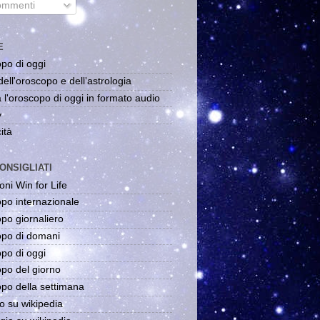
mmenti
E
po di oggi
dell'oroscopo e dell'astrologia
 l'oroscopo di oggi in formato audio
y
ità
ONSIGLIATI
oni Win for Life
po internazionale
po giornaliero
po di domani
po di oggi
po del giorno
po della settimana
o su wikipedia