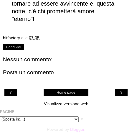
tornare ad essere avvincente e, questa
notte, c'è chi prometterà amore
"eterno"!
bitfactory
alle
07:05
Condividi
Nessun commento:
Posta un commento
‹
›
Home page
Visualizza versione web
PAGINE
▼
Powered by
Blogger
.