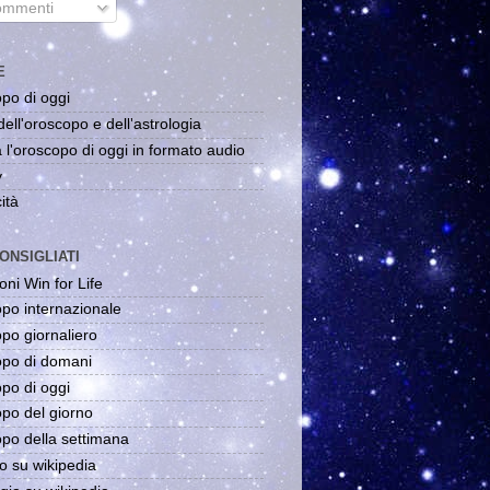
mmenti
E
po di oggi
dell'oroscopo e dell'astrologia
 l'oroscopo di oggi in formato audio
y
ità
ONSIGLIATI
oni Win for Life
po internazionale
po giornaliero
po di domani
po di oggi
po del giorno
po della settimana
o su wikipedia