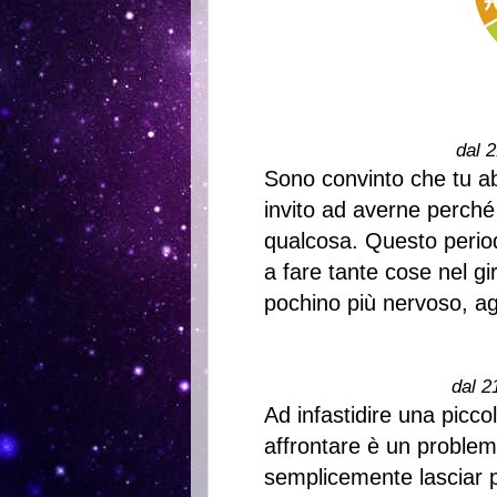
dal 2
Sono convinto che tu ab
invito ad averne perché
qualcosa. Questo period
a fare tante cose nel g
pochino più nervoso, agi
dal 2
Ad infastidire una picco
affrontare è un proble
semplicemente lasciar par