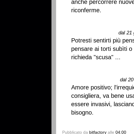
anche percorrere nuove 
riconferme.
dal 21 
Potresti sentirti più p
pensare ai torti subìti 
richieda "scusa" ...
dal 20
Amore positivo; l'irreq
consigliera, va bene us
essere invasivi, lascian
bisogno.
Pubblicato da
bitfactory
alle
04:00