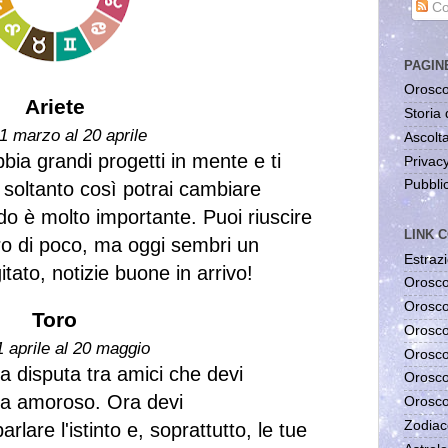
Co
PAGIN
Orosco
Ariete
Storia 
1 marzo al 20 aprile
Ascolta
bia grandi progetti in mente e ti
Privac
Pubblic
 soltanto così potrai cambiare
o è molto importante. Puoi riuscire
LINK C
iro di poco, ma oggi sembri un
Estrazi
tato, notizie buone in arrivo!
Orosco
Orosco
Toro
Orosco
1 aprile al 20 maggio
Orosco
la disputa tra amici che devi
Orosco
ma amoroso. Ora devi
Orosco
Zodiac
lare l'istinto e, soprattutto, le tue