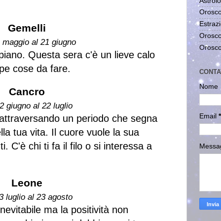
Astrolo
Orosco
Estrazi
Gemelli
Orosco
1 maggio al 21 giugno
Orosco
iano. Questa sera c'è un lieve calo
oppe cose da fare.
CONTA
Nome
Cancro
2 giugno al 22 luglio
Email
*
 attraversando un periodo che segna
lla tua vita. Il cuore vuole la sua
. C'è chi ti fa il filo o si interessa a
Messa
Leone
3 luglio al 23 agosto
 inevitabile ma la positività non