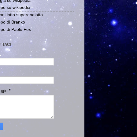
gia su wikipedia
po su wikipedia
oni lotto superenalotto
po di Branko
po di Paolo Fox
TTACI
ggio
*