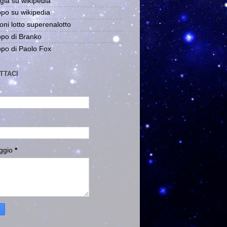
gia su wikipedia
po su wikipedia
oni lotto superenalotto
po di Branko
po di Paolo Fox
TTACI
ggio
*