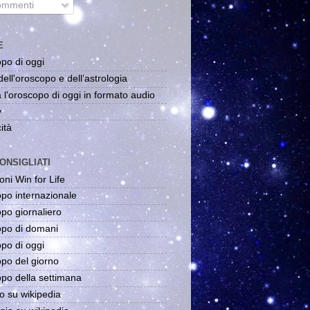
mmenti
E
po di oggi
dell'oroscopo e dell'astrologia
 l'oroscopo di oggi in formato audio
y
ità
ONSIGLIATI
oni Win for Life
po internazionale
po giornaliero
po di domani
po di oggi
po del giorno
po della settimana
o su wikipedia