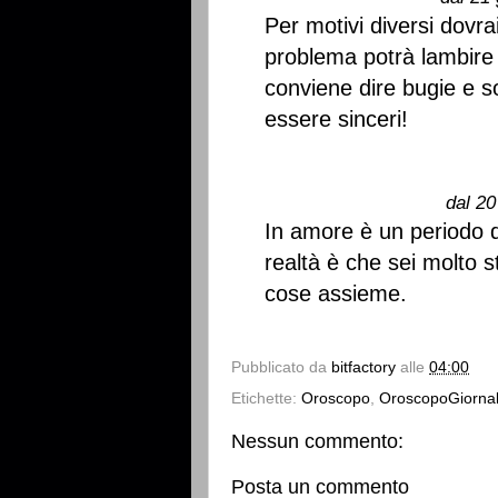
Per motivi diversi dovra
problema potrà lambire 
conviene dire bugie e s
essere sinceri!
dal 20
In amore è un periodo d
realtà è che sei molto 
cose assieme.
Pubblicato da
bitfactory
alle
04:00
Etichette:
Oroscopo
,
OroscopoGiornal
Nessun commento:
Posta un commento