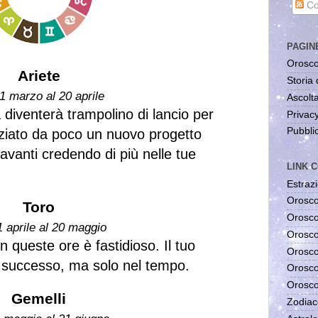
Co
PAGIN
Orosco
Ariete
Storia 
1 marzo al 20 aprile
Ascolta
 diventerà trampolino di lancio per
Privac
Pubblic
niziato da poco un nuovo progetto
 avanti credendo di più nelle tue
LINK C
Estrazi
Orosco
Toro
Orosco
1 aprile al 20 maggio
Orosco
n queste ore è fastidioso. Il tuo
Orosco
a successo, ma solo nel tempo.
Orosco
Orosco
Gemelli
Zodiac