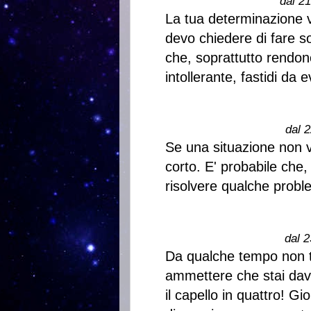
dal 2
La tua determinazione 
devo chiedere di fare so
che, soprattutto rendon
intollerante, fastidi da e
dal 2
Se una situazione non va
corto. E' probabile che,
risolvere qualche probl
dal 2
Da qualche tempo non ti
ammettere che stai dav
il capello in quattro! Gi