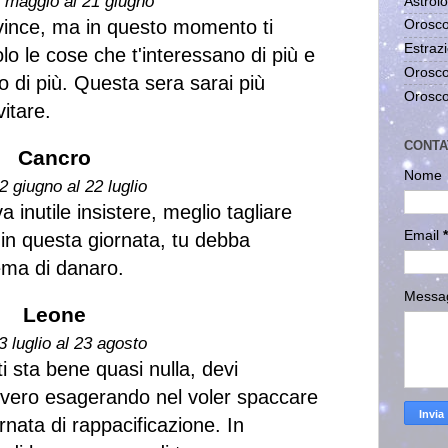
1 maggio al 21 giugno
Astrolo
vince, ma in questo momento ti
Orosco
Estrazi
lo le cose che t'interessano di più e
Orosco
o di più. Questa sera sarai più
Orosco
vitare.
CONTA
Cancro
Nome
2 giugno al 22 luglio
 inutile insistere, meglio tagliare
Email
*
 in questa giornata, tu debba
ema di danaro.
Messa
Leone
3 luglio al 23 agosto
 sta bene quasi nulla, devi
vero esagerando nel voler spaccare
ornata di rappacificazione. In