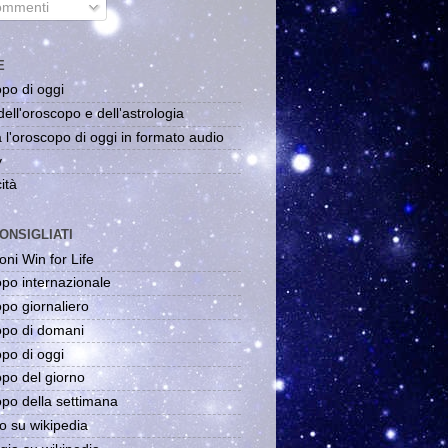
mmenti
E
po di oggi
dell'oroscopo e dell'astrologia
 l'oroscopo di oggi in formato audio
y
ità
ONSIGLIATI
oni Win for Life
po internazionale
po giornaliero
po di domani
po di oggi
po del giorno
po della settimana
o su wikipedia