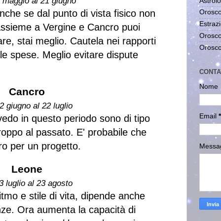
1 maggio al 21 giugno
Astrolo
che se dal punto di vista fisico non
Orosco
Estrazi
 assieme a Vergine e Cancro puoi
Orosco
re, stai meglio. Cautela nei rapporti
Orosco
elle spese. Meglio evitare dispute
CONTA
Nome
Cancro
2 giugno al 22 luglio
Email
*
vedo in questo periodo sono di tipo
oppo al passato. E' probabile che
ro per un progetto.
Messa
Leone
3 luglio al 23 agosto
itmo e stile di vita, dipende anche
anze. Ora aumenta la capacità di