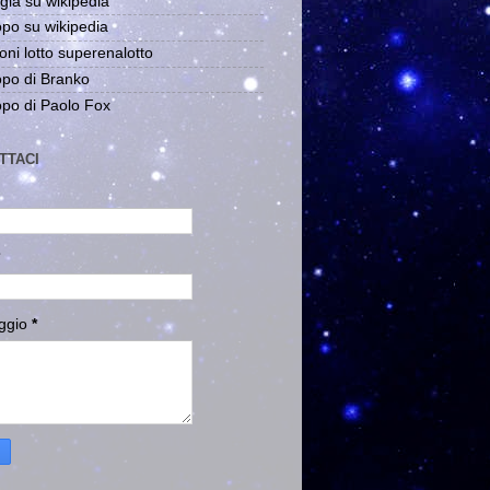
gia su wikipedia
po su wikipedia
oni lotto superenalotto
po di Branko
po di Paolo Fox
TTACI
ggio
*