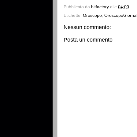
Pubblicato da
bitfactory
alle
04:00
Etichette:
Oroscopo
,
OroscopoGiornal
Nessun commento:
Posta un commento