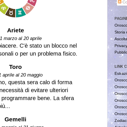
Co
PAGIN
Orosco
Ariete
Storia 
1 marzo al 20 aprile
Ascolta
 piacere. C'è stato un blocco nel
Privac
Pubblic
sonali o per un problema fisico.
Toro
LINK C
Estrazi
1 aprile al 20 maggio
Orosco
gno, questa sera calo di forma
Orosco
cessità di evitare ulteriori
Orosco
da programmare bene. La sfera
Orosco
iù...
Orosco
Orosco
Gemelli
Zodiac