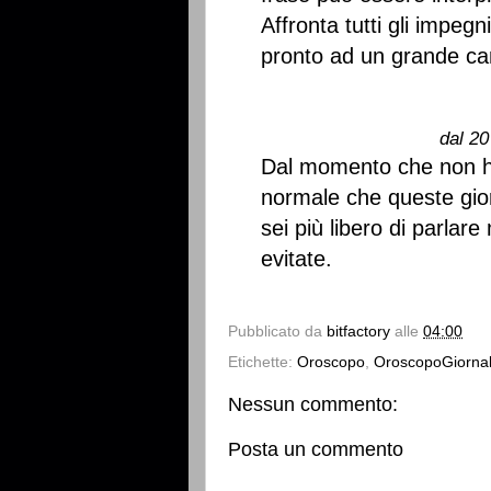
Affronta tutti gli impeg
pronto ad un grande c
dal 20
Dal momento che non ha
normale che queste gior
sei più libero di parla
evitate.
Pubblicato da
bitfactory
alle
04:00
Etichette:
Oroscopo
,
OroscopoGiornal
Nessun commento:
Posta un commento