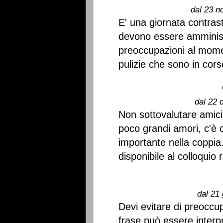
dal 23 n
E' una giornata contras
devono essere amministr
preoccupazioni al mom
pulizie che sono in corso
dal 22 
Non sottovalutare amici
poco grandi amori, c'è 
importante nella coppi
disponibile al colloquio 
dal 21 
Devi evitare di preoccup
frase può essere interp