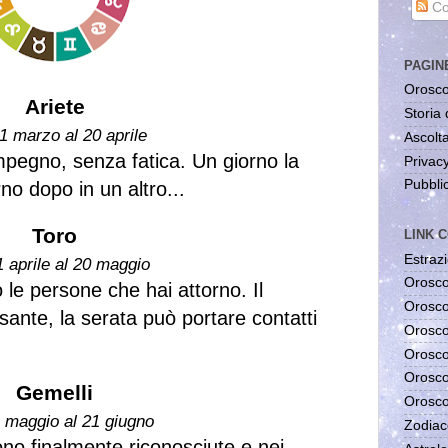
Co
PAGIN
Orosco
Ariete
Storia 
1 marzo al 20 aprile
Ascolta
impegno, senza fatica. Un giorno la
Privac
Pubblic
rno dopo in un altro...
Toro
LINK C
Estrazi
1 aprile al 20 maggio
Orosco
o le persone che hai attorno. Il
Orosco
sante, la serata può portare contatti
Orosco
Orosco
Orosco
Gemelli
Orosco
1 maggio al 21 giugno
Zodiac
ono finalmente riconosciute e nei