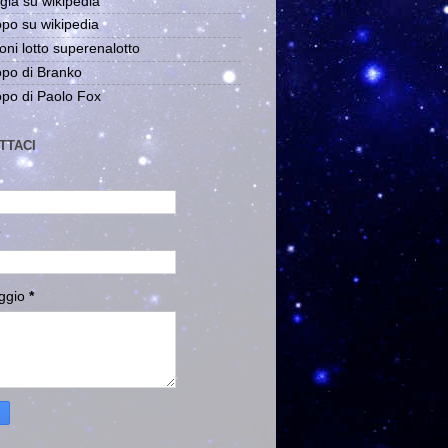
gia su wikipedia
po su wikipedia
oni lotto superenalotto
po di Branko
po di Paolo Fox
TTACI
ggio
*