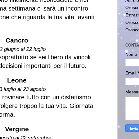
Astrolo
ima settimana ci sarà un incontro
Orosco
Estrazi
ne che riguarda la tua vita, avanti
Orosco
Orosco
Cancro
CONTA
2 giugno al 22 luglio
Nome
oprattutto se sei libero da vincoli.
decisioni importanti per il futuro.
Email
*
Leone
3 luglio al 23 agosto
Messa
rovinare tutto con un disfattismo
lgere troppo la tua vita. Giornata
 forma.
Vergine
agosto al 22 settembre