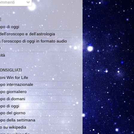
mmenti
E
po di oggi
dell'oroscopo e dell'astrologia
 l'oroscopo di oggi in formato audio
y
ità
ONSIGLIATI
oni Win for Life
po internazionale
po giornaliero
po di domani
po di oggi
po del giorno
po della settimana
o su wikipedia