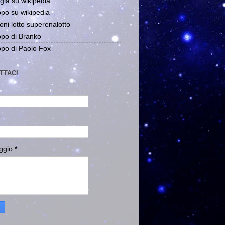
gia su wikipedia
po su wikipedia
oni lotto superenalotto
po di Branko
po di Paolo Fox
TTACI
ggio
*