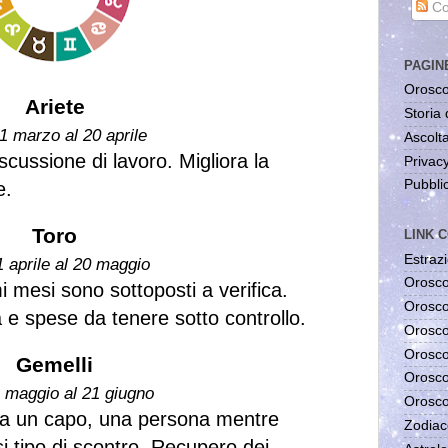
Co
PAGIN
Orosco
Ariete
Storia 
1 marzo al 20 aprile
Ascolta
cussione di lavoro. Migliora la
Privac
Pubblic
e.
Toro
LINK C
Estrazi
1 aprile al 20 maggio
Orosco
mi mesi sono sottoposti a verifica.
Orosco
 e spese da tenere sotto controllo.
Orosco
Orosco
Gemelli
Orosco
1 maggio al 21 giugno
Orosco
ira un capo, una persona mentre
Zodiac
si tipo di scontro. Recupero dei