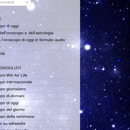
mmenti
E
po di oggi
dell'oroscopo e dell'astrologia
 l'oroscopo di oggi in formato audio
y
ità
ONSIGLIATI
oni Win for Life
po internazionale
po giornaliero
po di domani
po di oggi
po del giorno
po della settimana
o su wikipedia