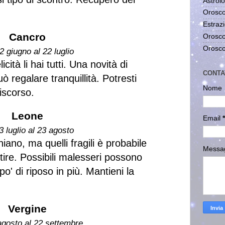
Astrolo
Orosco
Estrazi
Cancro
Orosco
Orosco
2 giugno al 22 luglio
icità li hai tutti. Una novità di
CONTA
ò regalare tranquillità. Potresti
Nome
iscorso.
Leone
Email
*
3 luglio al 23 agosto
hiano, ma quelli fragili è probabile
Messa
stire. Possibili malesseri possono
o' di riposo in più. Mantieni la
Vergine
agosto al 22 settembre