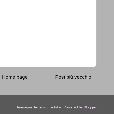
Home page
Post più vecchio
Immagini dei temi di
sololos
. Powered by
Blogger
.