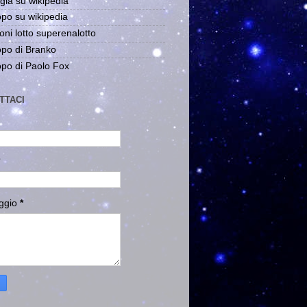
gia su wikipedia
po su wikipedia
oni lotto superenalotto
po di Branko
po di Paolo Fox
TTACI
ggio
*