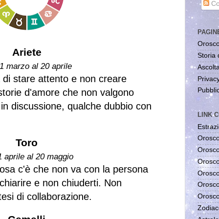
Co
PAGIN
Orosco
Ariete
Storia 
1 marzo al 20 aprile
Ascolta
 di stare attento e non creare
Privac
Pubblic
 storie d'amore che non valgono
n discussione, qualche dubbio con
LINK C
Estrazi
Orosco
Toro
Orosco
1 aprile al 20 maggio
Orosco
cosa c'è che non va con la persona
Orosco
chiarire e non chiuderti. Non
Orosco
esi di collaborazione.
Orosco
Zodiac