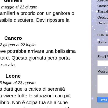
Gemelli
Astrolo
Orosco
1 maggio al 21 giugno
Estrazi
familiari e proprio con un genitore o
Orosco
ibile discutere. Devi riposare la
Orosco
CONTA
Cancro
Nome
2 giugno al 22 luglio
ve potrebbe arrivare una bellissima
Email
*
ettare. Questa giornata però porta
 serata.
Messa
Leone
3 luglio al 23 agosto
 darti quella carica di serenità
 vivere tutte le situazioni con più
ibrio. Non è colpa tua se alcune