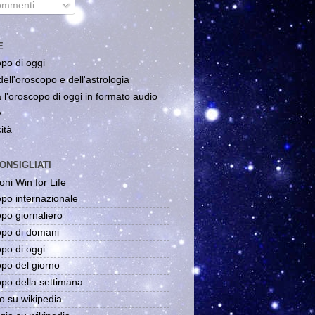
mmenti
E
po di oggi
dell'oroscopo e dell'astrologia
 l'oroscopo di oggi in formato audio
y
ità
ONSIGLIATI
oni Win for Life
po internazionale
po giornaliero
po di domani
po di oggi
po del giorno
po della settimana
o su wikipedia