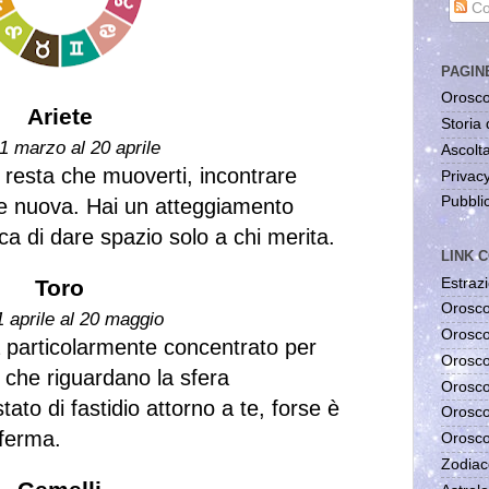
Co
PAGIN
Orosco
Ariete
Storia 
1 marzo al 20 aprile
Ascolta
 resta che muoverti, incontrare
Privac
Pubblic
te nuova. Hai un atteggiamento
rca di dare spazio solo a chi merita.
LINK C
Estrazi
Toro
Orosco
1 aprile al 20 maggio
Orosco
a particolarmente concentrato per
Orosco
 che riguardano la sfera
Orosco
tato di fastidio attorno a te, forse è
Orosco
ferma.
Orosco
Zodiac