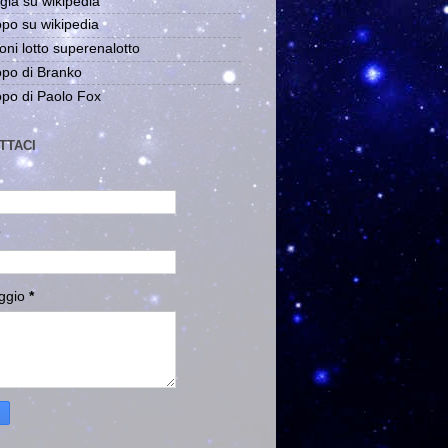
gia su wikipedia
po su wikipedia
oni lotto superenalotto
po di Branko
po di Paolo Fox
TTACI
ggio
*