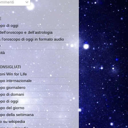
mmenti
E
po di oggi
dell'oroscopo e dell'astrologia
 l'oroscopo di oggi in formato audio
y
ità
ONSIGLIATI
oni Win for Life
po internazionale
po giornaliero
po di domani
po di oggi
po del giorno
po della settimana
o su wikipedia