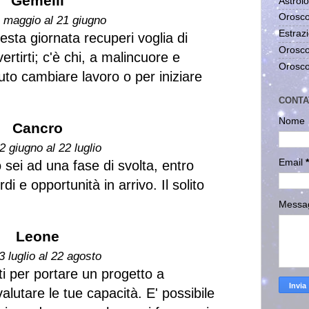
Gemelli
Astrolo
Orosco
1 maggio al 21 giugno
Estrazi
esta giornata recuperi voglia di
Orosco
ivertirti; c'è chi, a malincuore e
Orosco
to cambiare lavoro o per iniziare
CONTA
Nome
Cancro
2 giugno al 22 luglio
Email
*
o sei ad una fase di svolta, entro
i e opportunità in arrivo. Il solito
Messa
Leone
3 luglio al 22 agosto
i per portare un progetto a
lutare le tue capacità. E' possibile