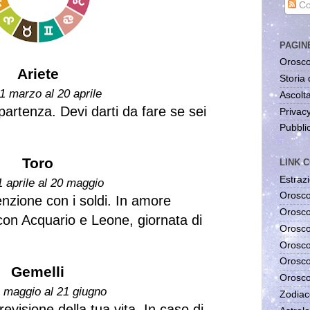
Co
PAGIN
Orosco
Ariete
Storia 
1 marzo al 20 aprile
Ascolta
partenza. Devi darti da fare se sei
Privac
Pubblic
.
Toro
LINK C
Estrazi
1 aprile al 20 maggio
Orosco
enzione con i soldi. In amore
Orosco
 con Acquario e Leone, giornata di
Orosco
Orosco
Orosco
Gemelli
Orosco
1 maggio al 21 giugno
Zodiac
 revisione della tua vita. In caso di