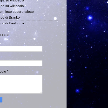
gia su wikipedia
po su wikipedia
oni lotto superenalotto
po di Branko
po di Paolo Fox
TTACI
ggio
*