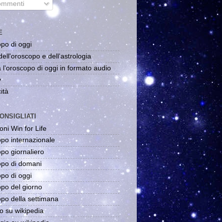
mmenti
E
po di oggi
dell'oroscopo e dell'astrologia
 l'oroscopo di oggi in formato audio
y
ità
ONSIGLIATI
oni Win for Life
po internazionale
po giornaliero
po di domani
po di oggi
po del giorno
po della settimana
o su wikipedia