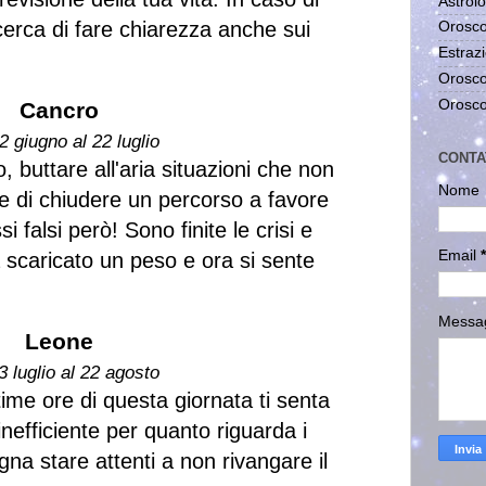
Astrolo
cerca di fare chiarezza anche sui
Orosco
Estrazi
Orosco
Orosco
Cancro
2 giugno al 22 luglio
CONTA
o, buttare all'aria situazioni che non
Nome
re di chiudere un percorso a favore
i falsi però! Sono finite le crisi e
Email
*
 scaricato un peso e ora si sente
Messa
Leone
3 luglio al 22 agosto
ltime ore di questa giornata ti senta
inefficiente per quanto riguarda i
gna stare attenti a non rivangare il