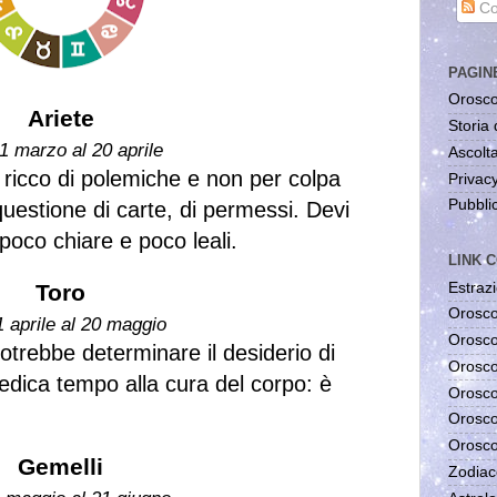
Co
PAGIN
Orosco
Ariete
Storia 
1 marzo al 20 aprile
Ascolta
 ricco di polemiche e non per colpa
Privac
Pubblic
questione di carte, di permessi. Devi
poco chiare e poco leali.
LINK C
Estrazi
Toro
Orosco
1 aprile al 20 maggio
Orosco
otrebbe determinare il desiderio di
Orosco
Dedica tempo alla cura del corpo: è
Orosco
Orosco
Orosco
Gemelli
Zodiac