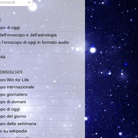
mmenti
E
po di oggi
dell'oroscopo e dell'astrologia
 l'oroscopo di oggi in formato audio
y
ità
ONSIGLIATI
oni Win for Life
po internazionale
po giornaliero
po di domani
po di oggi
po del giorno
po della settimana
o su wikipedia