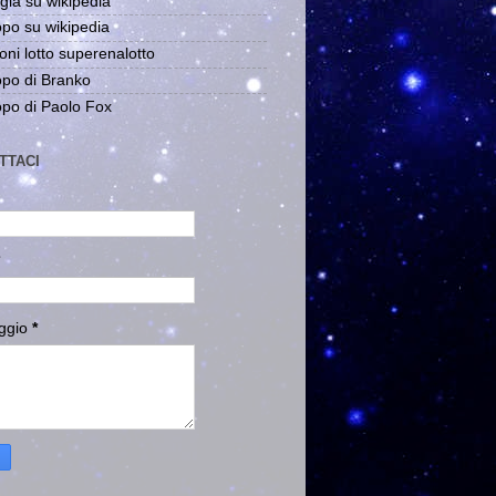
gia su wikipedia
po su wikipedia
oni lotto superenalotto
po di Branko
po di Paolo Fox
TTACI
ggio
*