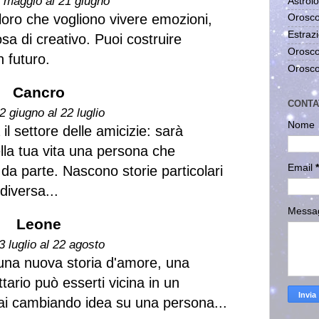
1 maggio al 21 giugno
Astrolo
loro che vogliono vivere emozioni,
Orosco
Estrazi
a di creativo. Puoi costruire
Orosco
 futuro.
Orosco
Cancro
CONTA
2 giugno al 22 luglio
Nome
il settore delle amicizie: sarà
la tua vita una persona che
Email
*
a parte. Nascono storie particolari
diversa...
Messa
Leone
3 luglio al 22 agosto
 una nuova storia d'amore, una
tario può esserti vicina in un
ai cambiando idea su una persona...