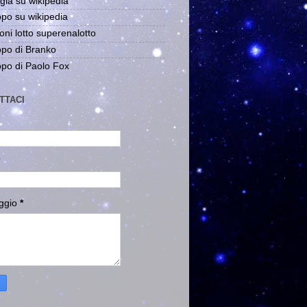
gia su wikipedia
po su wikipedia
oni lotto superenalotto
po di Branko
po di Paolo Fox
TTACI
ggio
*