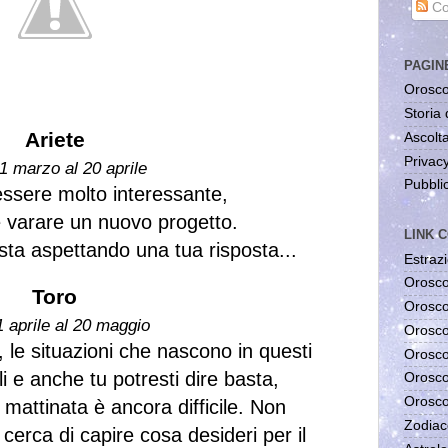
Co
PAGIN
Orosco
Storia 
Ariete
Ascolta
Privac
1 marzo al 20 aprile
Pubblic
essere molto interessante,
e varare un nuovo progetto.
LINK C
sta aspettando una tua risposta...
Estrazi
Orosco
Toro
Orosco
1 aprile al 20 maggio
Orosco
, le situazioni che nascono in questi
Orosco
li e anche tu potresti dire basta,
Orosco
Orosco
mattinata è ancora difficile. Non
Zodiac
cerca di capire cosa desideri per il