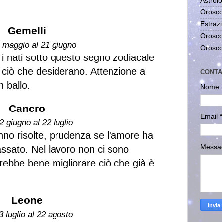
Astrolo
Orosco
Estrazi
Gemelli
Orosco
1 maggio al 21 giugno
Orosco
i nati sotto questo segno zodiacale
 ciò che desiderano. Attenzione a
CONTA
n ballo.
Nome
Cancro
Email
*
2 giugno al 22 luglio
vanno risolte, prudenza se l'amore ha
Messa
assato. Nel lavoro non ci sono
arebbe bene migliorare ciò che già è
Leone
3 luglio al 22 agosto