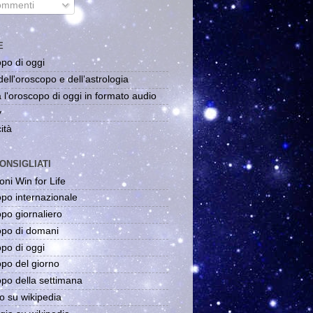
mmenti
E
po di oggi
dell'oroscopo e dell'astrologia
 l'oroscopo di oggi in formato audio
y
ità
ONSIGLIATI
oni Win for Life
po internazionale
po giornaliero
po di domani
po di oggi
po del giorno
po della settimana
o su wikipedia