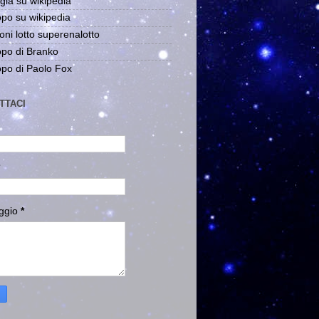
gia su wikipedia
po su wikipedia
oni lotto superenalotto
po di Branko
po di Paolo Fox
TTACI
ggio
*