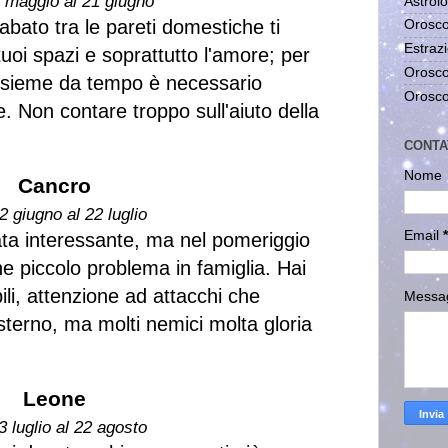
1 maggio al 21 giugno
Astrolo
abato tra le pareti domestiche ti
Orosco
Estrazi
 tuoi spazi e soprattutto l'amore; per
Orosco
ssieme da tempo è necessario
Orosco
ne. Non contare troppo sull'aiuto della
CONTA
Nome
Cancro
2 giugno al 22 luglio
Email
*
ata interessante, ma nel pomeriggio
he piccolo problema in famiglia. Hai
bili, attenzione ad attacchi che
Messa
sterno, ma molti nemici molta gloria
Leone
3 luglio al 22 agosto