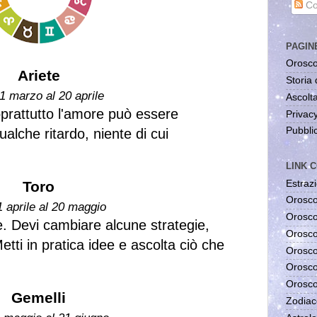
Co
PAGIN
Orosco
Ariete
Storia 
1 marzo al 20 aprile
Ascolta
prattutto l'amore può essere
Privac
Pubblic
alche ritardo, niente di cui
LINK C
Estrazi
Toro
Orosco
1 aprile al 20 maggio
Orosco
. Devi cambiare alcune strategie,
Orosco
tti in pratica idee e ascolta ciò che
Orosco
Orosco
Orosco
Gemelli
Zodiac