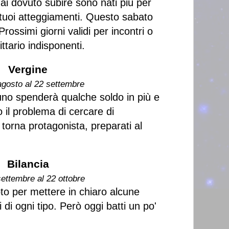
ai dovuto subire sono nati più per
i tuoi atteggiamenti. Questo sabato
 Prossimi giorni validi per incontri o
tario indisponenti.
Vergine
agosto al 22 settembre
uno spenderà qualche soldo in più e
o il problema di cercare di
orna protagonista, preparati al
Bilancia
settembre al 22 ottobre
bto per mettere in chiaro alcune
i di ogni tipo. Però oggi batti un po'