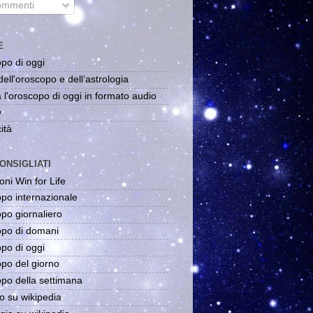
mmenti
E
po di oggi
dell'oroscopo e dell'astrologia
 l'oroscopo di oggi in formato audio
y
ità
ONSIGLIATI
oni Win for Life
po internazionale
po giornaliero
po di domani
po di oggi
po del giorno
po della settimana
o su wikipedia