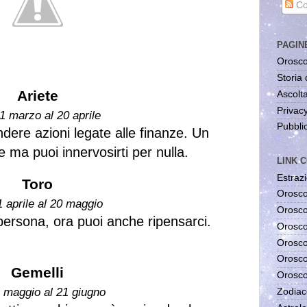
Co
PAGIN
Orosco
Storia 
Ariete
Ascolta
Privac
1 marzo al 20 aprile
Pubblic
ndere azioni legate alle finanze. Un
e ma puoi innervosirti per nulla.
LINK C
Estrazi
Toro
Orosco
1 aprile al 20 maggio
Orosco
persona, ora puoi anche ripensarci.
Orosco
Orosco
Orosco
Gemelli
Orosco
1 maggio al 21 giugno
Zodiac