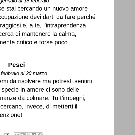
gennaio al 18 febbraio
 se stai cercando un nuovo amore
upazione devi darti da fare perché
oraggiosi e, a te, l'intraprendenza
erca di mantenere la calma,
mente critico e forse poco
Pesci
 febbraio al 20 marzo
emi da risolvere ma potresti sentirti
, specie in amore ci sono delle
ananze da colmare. Tu t'impegni,
ercano, invece, di metterti il
tenzione!