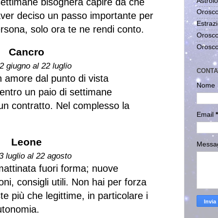
settimane bisognerà capire da che
Astrolo
Orosco
aver deciso un passo importante per
Estrazi
sona, solo ora te ne rendi conto.
Orosco
Orosco
Cancro
2 giugno al 22 luglio
CONTA
in amore dal punto di vista
Nome
entro un paio di settimane
un contratto. Nel complesso la
Email
*
Leone
Messa
3 luglio al 22 agosto
mattinata fuori forma; nuove
i, consigli utili. Non hai per forza
e più che legittime, in particolare i
utonomia.