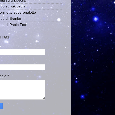
gia su wikipedia
po su wikipedia
oni lotto superenalotto
po di Branko
po di Paolo Fox
TTACI
ggio
*