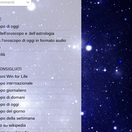
mmenti
E
po di oggi
dell'oroscopo e dell'astrologia
 l'oroscopo di oggi in formato audio
y
ità
ONSIGLIATI
oni Win for Life
po internazionale
po giornaliero
po di domani
po di oggi
po del giorno
po della settimana
o su wikipedia