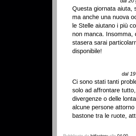
dal 20 
Questa giornata aiuta,
ma anche una nuova occ
le Stelle aiutano i più c
non manca. Insomma, c
stasera sarai particolar
disponibile!
dal 19
Ci sono stati tanti probl
solo ad affrontare tutto
divergenze o delle lont
alcune persone attorno c
bastone tra le ruote, at
Pubblicato da
bitfactory
alle
04:00